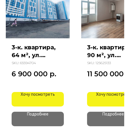
3-к. квартира,
3-к. квартира
64 м², ул.
90 м², ул.
Береговая
Берберовска
SKU:
65594704
SKU:
125625133
6 900 000
р.
11 500 000
р
Хочу посмотреть
Хочу посмотрет
Подробнее
Подробнее