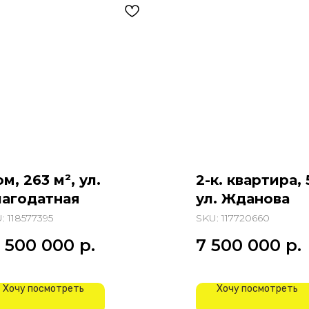
м, 263 м², ул.
2-к. квартира, 
агодатная
ул. Жданова
U:
118577395
SKU:
117720660
4 500 000
р.
7 500 000
р.
Хочу посмотреть
Хочу посмотреть