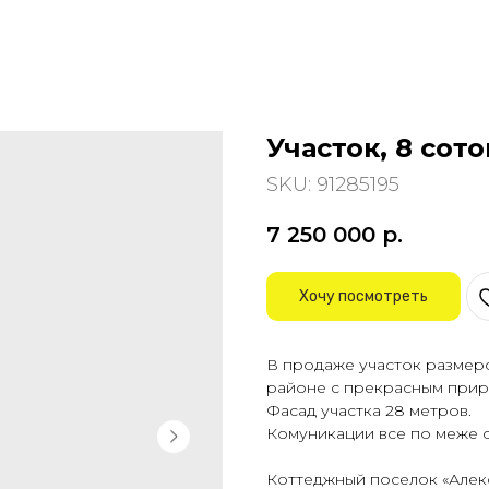
Участок, 8 сот
SKU:
91285195
7 250 000
р.
Хочу посмотреть
В продаже участок размер
районе с прекрасным при
Фасад участка 28 метров.
Комуникации все по меже св
Коттеджный поселок «Алекс