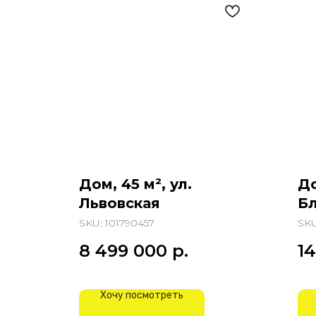
Дом, 45 м², ул.
До
Львовская
Бл
SKU:
101790457
SK
8 499 000
р.
1
Хочу посмотреть