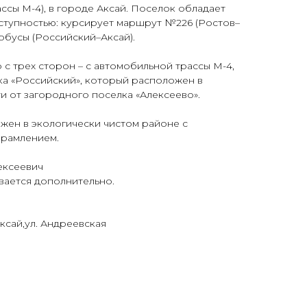
ссы М-4), в городе Аксай. Поселок обладает
тупностью: курсирует маршрут №226 (Ростов–
обусы (Российский–Аксай).
 с трех сторон – с автомобильной трассы М-4,
лка «Российский», который расположен в
 от загородного поселка «Алексеево».
жен в экологически чистом районе с
рамлением.
лексеевич
вается дополнительно.
Аксай,ул. Андреевская