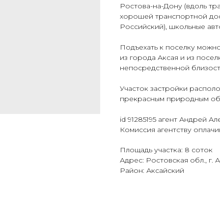
Ростова-на-Дону (вдоль тра
хорошей транспортной дос
Российский), школьные авт
Подъехать к поселку можно
из города Аксая и из посе
непосредственной близости
Участок застройки располо
прекрасным природным об
id 91285195 агент Андрей А
Комиссия агентству оплачи
Площадь участка: 8 соток
Адрес: Ростовская обл., г. 
Район: Аксайский