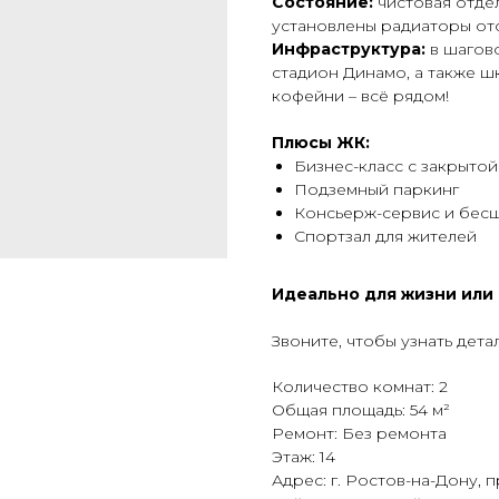
Состояние:
чистовая отдел
установлены радиаторы ото
Инфраструктура:
в шагово
стадиoн Динaмо, а также шк
кофейни – всё рядом!
Плюсы ЖК:
Бизнес-класс с закрыто
Подземный паркинг
Консьерж-сервис и бес
Спортзал для жителей
Идеально для жизни или
Звоните, чтобы узнать дета
Количество комнат: 2
Общая площадь: 54 м²
Ремонт: Без ремонта
Этаж: 14
Адрес: г. Ростов-на-Дону, 