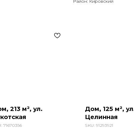
Район: Кировский
м, 213 м², ул.
Дом, 125 м², ул
котская
Целинная
U:
71670356
SKU:
91293921