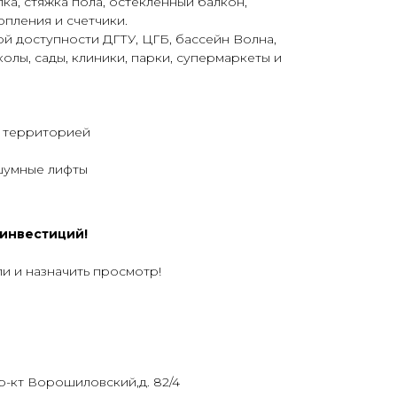
ка, стяжка пола, остеклённый балкон,
пления и счетчики.
й доступности ДГТУ, ЦГБ, бacсeйн Bолна,
олы, сады, клиники, парки, супермаркеты и
й территорией
шумные лифты
 инвестиций!
ли и назначить просмотр!
пр-кт Ворошиловский,д. 82/4