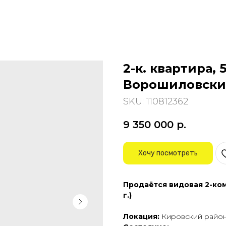
2-к. квартира, 
Ворошиловск
SKU:
110812362
9 350 000
р.
Хочу посмотреть
Продаётся видовая 2-ком
г.)
Локация:
Кировский район