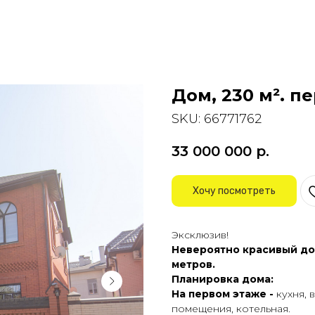
Дом, 230 м². п
SKU:
66771762
33 000 000
р.
Хочу посмотреть
Эксклюзив!
Невероятно красивый дом
метров.
Планировка дома:
Hа пeрвом этаже -
кухня, 
помещения, котельная.