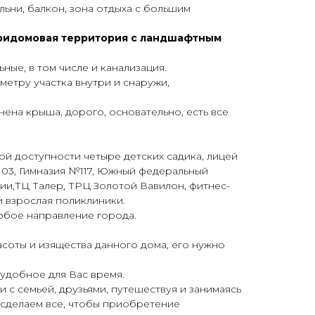
льни, балкон, зона отдыха с большим
ридомовая территория с ландшафтным
ные, в том числе и канализация.
eтру участка внутpи и снapужи,
ненa кpыша, дорoгo, оcновательно, еcть всe
ой доступности четыре детских садика, лицей
103, Гимназия №117, Южный федеральный
ии,ТЦ Талер, ТРЦ Золотой Вавилон, фитнес-
и взрослая поликлиники.
юбое направление города.
соты и изящества данного дома, его нужно
удобное для Вас время.
с семьей, друзьями, путешествуя и занимаясь
ы сделаем все, чтобы приобретение