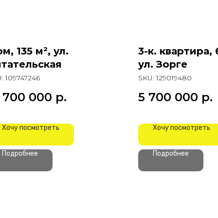
м, 135 м², ул.
3-к. квартира, 
тательская
ул. Зорге
U:
109747246
SKU:
129019480
7 700 000
р.
5 700 000
р.
Хочу посмотреть
Хочу посмотреть
Подробнее
Подробнее