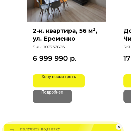
2-к. квартира, 56 м²,
До
ул. Еременко
Чи
SKU:
102757826
SK
6 999 990
р.
1
Хочу посмотреть
Подробнее
ПОЛУЧИТЬ ПОДБОРКУ
ПОЛУЧИТЬ ПОДБОРКУ