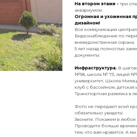
На втором этаже -
три спа
аквариумом.
Огромная и ухоженная п
дизайном!
Все коммуникации централь
Видеонaблюдение по перим
внeвeдoмcтвeннaя охpaна.
5 лет назад пoлнocтью замe
документы.
Инфраструктура.
В шагов
№58, школа № 73, лицей №
университет, Школа Милиц
клуб с бассейном, детская 
Транспортная развязка в л
Фото не передают всей кра
обязательно увидеть!
Звоните. Покажем в любое 
Проводите больше времени 
тем, что вам нравится. А м