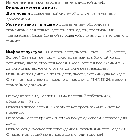
Из техники: вытяжка, варочная панель, духовой шкаф.
Реальные фото и цена.
Дом новый
с современной системой отопления и умными
домофонами.
Уютный закрытый двор
с озеленением оборудован
скамейками для отдыха, детской площадкой, спортивными
тренажёрами, баскетбольной площадкой, столами для настольного
тенниса.
Инфраструктура.
В шаговой доступности Лента, О'Кей , Метро,
Золотой Вавилон, рынок, множество магазинов, Золотой колос,
остановка, школа, строится новая школа, детская поликлиника, 2
детских сада, парковка, стоянка, детские развивающие и
медицинские центры в пешей доступности, ехать никуда не надо.
Отличная транспортная развязка, маршруты 71, 67, 55, 26, скоро и
трамвайное движение.
Подходят все виды оплаты. Один взрослый собственник,
обременений нет.
Показы в любое время. В квартире нет прописанных, никто не
проживает.
Подарочные сертификаты "Ноff" на покупку мебели и товаров для
дома.
Полное юридическое сопровождение и гарантия чистоты сделки.
От квартиры вашей мечты вас отделяет один звонок!