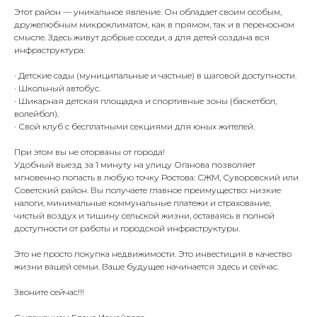
Этот район — уникальное явление. Он обладает своим особым,
дружелюбным микроклиматом, как в прямом, так и в переносном
смысле. Здесь живут добрые соседи, а для детей создана вся
инфраструктура:
· Детские сады (муниципальные и частные) в шаговой доступности.
· Школьный автобус.
· Шикарная детская площадка и спортивные зоны (баскетбол,
волейбол).
· Свой клуб с бесплатными секциями для юных жителей.
При этом вы не оторваны от города!
Удобный выезд за 1 минуту на улицу Оганова позволяет
мгновенно попасть в любую точку Ростова: СЖМ, Суворовский или
Советский район. Вы получаете главное преимущество: низкие
налоги, минимальные коммунальные платежи и страхование,
чистый воздух и тишину сельской жизни, оставаясь в полной
доступности от работы и городской инфраструктуры.
Это не просто покупка недвижимости. Это инвестиция в качество
жизни вашей семьи. Ваше будущее начинается здесь и сейчас.
Звоните сейчас!!!