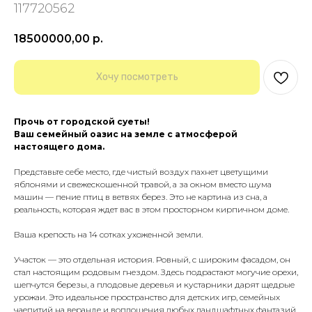
117720562
18500000,00
р.
Хочу посмотреть
Прочь от городской суеты!
Ваш семейный оазис на земле с атмосферой
настоящего дома.
Представьте себе место, где чистый воздух пахнет цветущими
яблонями и свежескошенной травой, а за окном вместо шума
машин — пение птиц в ветвях берез. Это не картина из сна, а
реальность, которая ждет вас в этом просторном кирпичном доме.
Ваша крепость на 14 сотках ухоженной земли.
Участок — это отдельная история. Ровный, с широким фасадом, он
стал настоящим родовым гнездом. Здесь подрастают могучие орехи,
шепчутся березы, а плодовые деревья и кустарники дарят щедрые
урожаи. Это идеальное пространство для детских игр, семейных
чаепитий на веранде и воплощения любых ландшафтных фантазий.