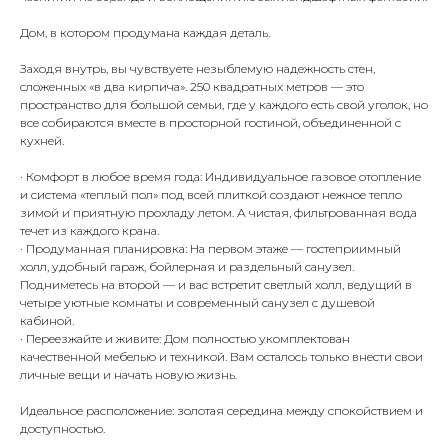
Дом, в котором продумана каждая деталь.
Заходя внутрь, вы чувствуете незыблемую надежность стен,
сложенных «в два кирпича». 250 квадратных метров — это
пространство для большой семьи, где у каждого есть свой уголок, но
все собираются вместе в просторной гостиной, объединенной с
кухней.
· Комфорт в любое время года: Индивидуальное газовое отопление
и система «теплый пол» под всей плиткой создают нежное тепло
зимой и приятную прохладу летом. А чистая, фильтрованная вода
течет из каждого крана.
· Продуманная планировка: На первом этаже — гостеприимный
холл, удобный гараж, бойлерная и раздельный санузел.
Подниметесь на второй — и вас встретит светлый холл, ведущий в
четыре уютные комнаты и современный санузел с душевой
кабиной.
· Переезжайте и живите: Дом полностью укомплектован
качественной мебелью и техникой. Вам осталось только внести свои
личные вещи и начать новую жизнь.
Идеальное расположение: золотая середина между спокойствием и
доступностью.