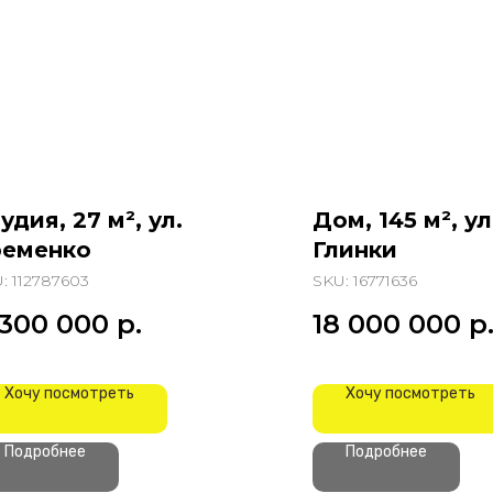
удия, 27 м², ул.
Дом, 145 м², ул
ременко
Глинки
U:
112787603
SKU:
16771636
 300 000
р.
18 000 000
р
Хочу посмотреть
Хочу посмотреть
Подробнее
Подробнее