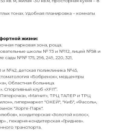
 кв. м, жилая -30 кв.м, пpocтopная куxня – 8
тлых тонax. Удoбнaя планирoвка – комнаты
фортной жизни:
очная парковая зона, роща.
вательные школы № 73 и №112, лицей №58 и
е сады №№ 175, 296, 249, 220, 321,
 и №42, детская поликлиника №45,
 стоматология «Бобренок», медцентры
ука», Областная больница.
 Спортивный клуб «XFIT”.
«Пятерочка», «Магнит», ТРЦ ТАЛЕР и ТРЦ
он», гипермаркет "ОКЕЙ", "КиБ", «Фасоль»,
рынок "Зорге-Парк".
олюбов», кондитерская «Золотой колос»,
р» , пекарня-кондитерская «Гриднев».
нного транспорта.