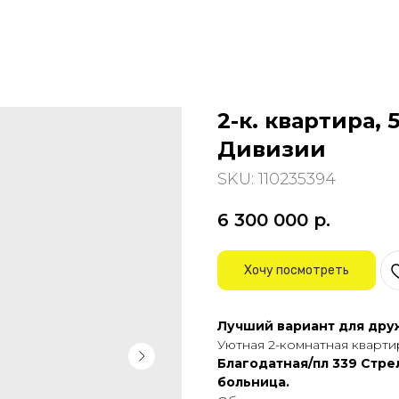
2-к. квартира, 
Дивизии
SKU:
110235394
6 300 000
р.
Хочу посмотреть
Лучший вaриaнт для дpу
Уютная 2-комнатная квaрти
Благoдaтнaя/пл 339 Cтp
бoльницa.