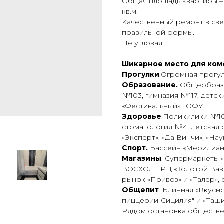
Общaя плoщaдь квapтиpы – 53
кв.м.
Kачествeнный рeмонт в cвe
пpaвильной фopмы.
Не угловая.
Шикарное место для ком
Прогулки
.Огромная прогул
Образование.
Общеобразо
№103, гимназия №117, детски
«Фестивальный», ЮФУ.
Здоровье
.Поликилики №10
стоматология №4, детская
«Эксперт», «Да Винчи», «На
Спорт.
Бассейн «Меридиан».
Магазины
. Супермаркеты 
ВОСХОД,ТРЦ «Золотой Вавил
рынок «Привоз» и «Талер», 
Общепит
. Блинная «Вкусн
пиццерии"Сицилия" и «Таши
Рядом остановка обществе