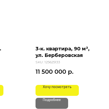
.
3-к. квартира, 90 м²,
ул. Берберовская
SKU:
125625133
.
11 500 000
р.
Хочу посмотреть
Подробнее