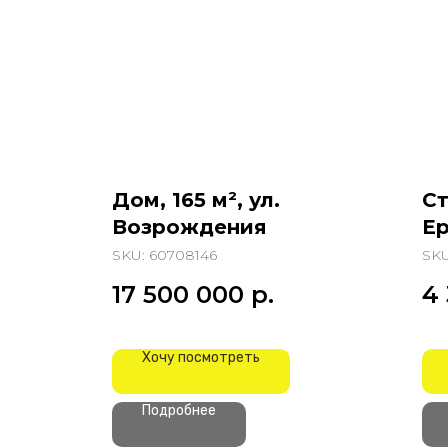
Дом, 165 м², ул.
Ст
Возрождения
Е
SKU:
60708146
SK
17 500 000
р.
4
Хочу посмотреть
Подробнее