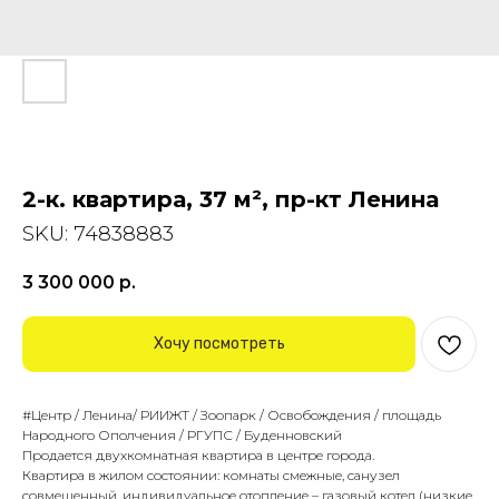
2-к. квартира, 37 м², пр-кт Ленина
SKU:
74838883
3 300 000
р.
Хочу посмотреть
#Центр / Ленина/ РИИЖТ / Зоопарк / Освобождения / площадь
Народного Ополчения / РГУПС / Буденновский
Продается двухкомнатная квартира в центре города.
Квартира в жилом состоянии: комнаты смежные, санузел
совмещенный, индивидуальное отопление – газовый котел (низкие