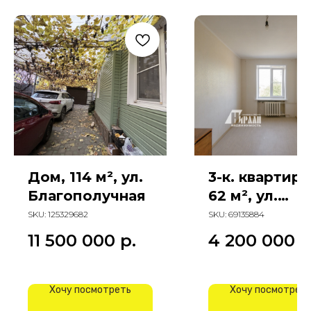
Дом, 114 м², ул.
3-к. квартира
Благополучная
62 м², ул.
Киргизская
SKU:
125329682
SKU:
69135884
11 500 000
р.
4 200 000
р
Хочу посмотреть
Хочу посмотрет