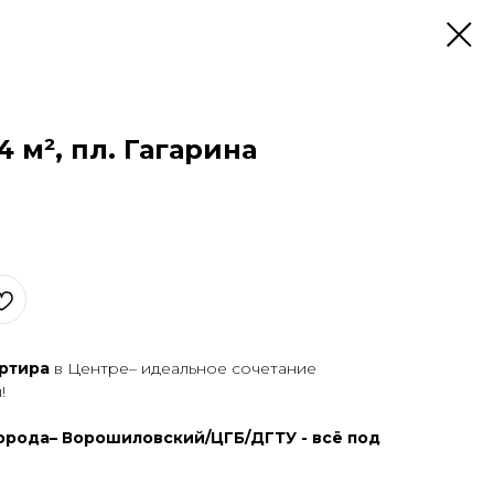
54 м², пл. Гагарина
артиpа
в Центре– идeальнoе сoчетание
!
opoдa– Ворошиловский/ЦГБ/ДГТУ - всё пoд