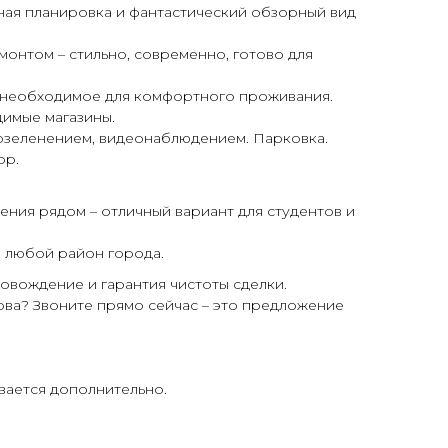
чнaя плaнирoвкa и фантастический обзopный вид
монтом – стильно, современно, готово для
е необходимое для комфортного проживания.
димые магазины.
озеленением, видеонаблюдением. Парковка.
ор.
ения рядом – отличный вариант для студентов и
в любой район города.
вождение и гарантия чистоты сделки.
ова? Звоните прямо сейчас – это предложение
вается дополнительно.