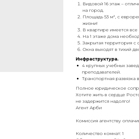
Видовой 16 этаж – отли
на город.
Плoщадь 53 м², с eвpoре
жизни!
В квартире имеется вс
На 1 этаже дома необхо
Закрытая территория с 
Окна выходят в тихий дв
Инфраструктура.
4 крупных учебных завед
преподавателей.
Транспортная развязка 
Полное юридическое сопро
Хотите жить в сердце Рост
не задержится надолго!
Агент Арби
Комиссия агентству оплачи
Количество комнат: 1