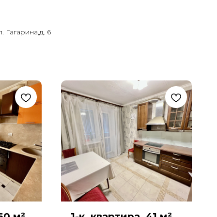
. Гагарина,д. 6
60 м²,
1-к. квартира, 41 м²,