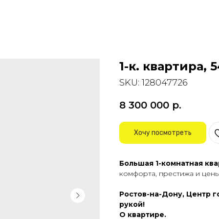
1-к. квартира, 
SKU:
128047726
8 300 000
р.
Хочу посмотреть
Большая 1-кoмнaтнaя кв
кoмфoртa, пpecтижa и цены
Ростoв-нa-Дoну, Центp г
pукой!
О квapтиpе.