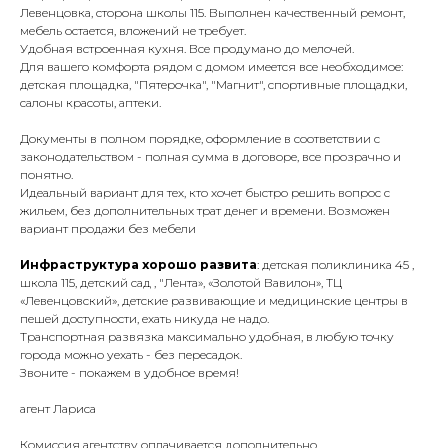
Левенцовка, сторона школы 115. Выполнен качественный ремонт,
мебель остается, вложений не требует.
Удобная встроенная кухня. Все продумано до мелочей.
Для вашего комфорта рядом с домом имеется все необходимое:
детская площадка, "Пятерочка", "Магнит", спортивные площадки,
салоны красоты, аптеки.
Документы в полном порядке, оформление в соответствии с
законодательством - полная сумма в договоре, все прозрачно и
понятно.
Идеальный вариант для тех, кто хочет быстро решить вопрос с
жильем, без дополнительных трат денег и времени. Возможен
вариант продажи без мебели
Инфраструктура хорошо развита
: детская поликлиника 45 ,
школа 115, детский сад , "Лента», «Золотой Вавилон», ТЦ
«Левенцовский», детские развивающие и медицинские центры в
пешей доступности, ехать никуда не надо.
Транспортная развязка максимально удобная, в любую точку
города можно уехать - без пересадок.
Звоните - покажем в удобное время!
агент Лариса
Комиссия агентству оплачивается дополнительно.