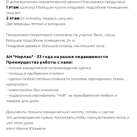
В доме выполнен косметический ремонт.Планировка продумана:
1 этаж
(цоколь)
:
большая кухня, кладовая, подсобное помещение,
санузел.
2 этаж :
4 комнаты, терраса, санузел.
Две веранды, теплая и холодная.
Придомовая территория озеленена. На участке баня , сауна.
Большое подсобное помещение, 24 м.
Плодовые деревья. Большой огород, мангальная зона.
АН "Нирлан" - 33 года на рынке недвижимости
Преимущества работы с нами:
- полное юридическое сопровождение сделки
- помощь в одобрении ипотеки
- сделки любой степени сложности (ипотека, сертификаты, опека,
маткапитал)
- новостройки без комиссии
- подарочные сертификаты "Hoff" на приобретение мебели и
товаров для дома
Документы прошли юридическую чистоту, готовы к сделке.
Это домовладение нужно посмотреть,чтобы прочувствовать тепла и
уют этого дома.
агент Ирина Юрьевна