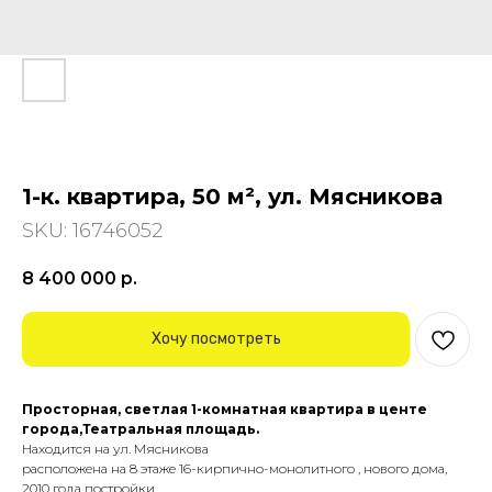
1-к. квартира, 50 м², ул. Мясникова
SKU:
16746052
8 400 000
р.
Хочу посмотреть
Просторная, светлая 1-комнатная квартира в центе
города,Театральная площадь.
Находится на ул. Мясникова
расположена на 8 этаже 16-кирпично-монолитного , нового дома,
2010 года постройки.