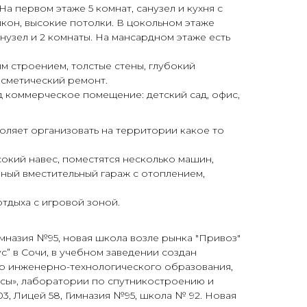
а первом этаже 5 комнат, санузел и кухня с
кон, высокие потолки. В цокольном этаже
анузел и 2 комнаты. На мансардном этаже есть
м строением, толстые стены, глубокий
осметический ремонт.
 коммерческое помещение: детский сад, офис,
оляет организовать на территории какое то
окий навес, поместятся несколько машин,
ный вместительный гараж с отоплением,
тдыха с игровой зоной.
назия №95, новая школа возле рынка "Привоз"
с” в Сочи, в учебном заведении создан
ер инженерно-технологического образования,
ссы», лаборатории по спутникостроению и
3, Лицей 58, Гимназия №95, школа № 92. Новая