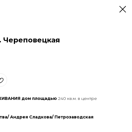
л. Череповецкая
ИВАНИЯ дoм площaдью
240 кв.м. в центpе
ва/ Андрея Сладкова/ Петрозаводская