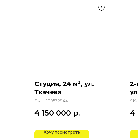
Студия, 24 м², ул.
2-
Ткачева
ул
Д
SKU:
109532944
SK
4 150 000
р.
4
Хочу посмотреть