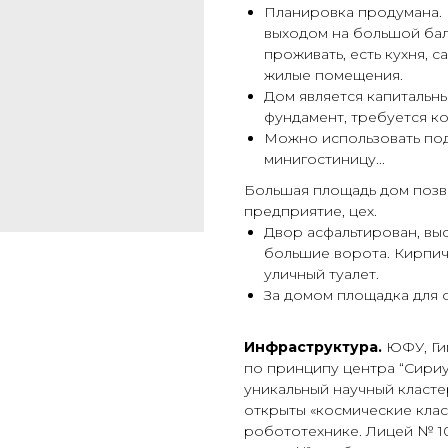
Планировка продумана. Н
выходом на большой бал
проживать, есть кухня, с
жилые помещения.
Дом является капитальны
фундамент, требуется к
Можно использовать под
минигостиницу...
Большая площадь дом позв
предприятие, цех.
Двор асфальтирован, выс
большие ворота. Кирпич
уличный туалет.
За домом площадка для о
Инфраструктура.
ЮФУ, Гим
по принципу центра “Сириу
уникальный научный класт
открыты «космические кла
робототехнике. Лицей № 10