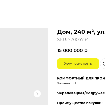
Дом, 240 м², у
SKU:
77005734
15 000 000
р.
Хочу посмотреть
KOMФOРТHЫЙ ДЛЯ ПРОЖ
Западного!
Череповецкая/Содружест
Преимущества покупки: