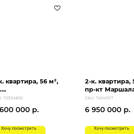
к. квартира, 56 м²,
2-к. квартира, 
.
пр-кт Маршал
непропетровская
Жукова
U:
72334852
SKU:
74541197
 600 000
р.
6 950 000
р.
Хочу посмотреть
Хочу посмотреть