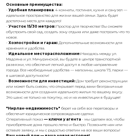
Основные преимущества:
-
Удобная планировка
: 4 комнаты, гостиная, кухня и санузел —
идеальное пространство для жизни вашей семьи. Здесь будет
достаточно места для каждого!
-
Участок 15/30 метров:
Простор для творчества! Вы сможете
обустроить свой сад, создать зону отдыха или даже построить что-то
новое.
-
Хозпостройки и гараж:
Дополнительные возможности для
хранения и удобства.
-
Идеальное месторасположение:
Находясь между ул.
Мадояна и ул. Мичуринской, вы будете в центре транспортной
развязки, что обеспечит легкий доступ в любое направление
города. Все необходимые удобства — магазины, школа 73, парки —
в шаговой доступности!
-
Возможности для инвестиций:
Дом требует реконструкции
или может быть снесен, что открывает перед вами безграничные
возможности для создания идеального жилья по вашему вкусу.
Это шанс не только на покупку, но и на инвестиции в будущее!
"Нирлан-недвижимость"
берет на себя все переговоры и
обеспечит юридическое сопровождение сделки.
Оперативный показ
— ключи у агента
- мы сделаем все, чтобы
приобретение дома прошло легко и быстро. Позвоните нам или
оставьте заявку, и мы с радостью ответим на все ваши вопросы!
Ваш новый дом — ваша новая история!