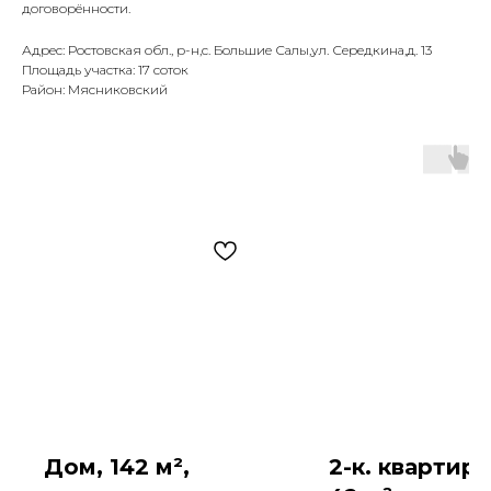
договорённости.
Адрес: Ростовская обл., р-н,с. Большие Салы,ул. Середкина,д. 13
Площадь участка: 17 соток
Район: Мясниковский
Дом, 142 м²,
2-к. квартира