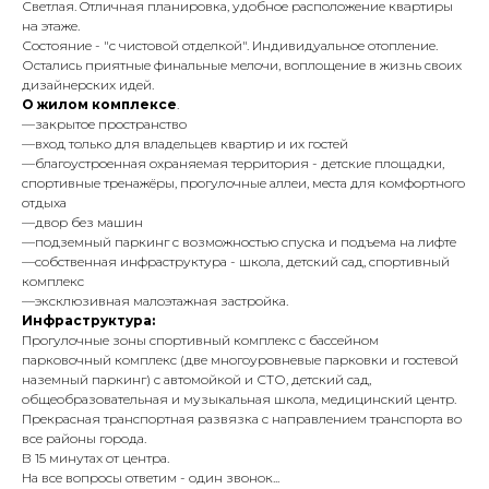
Светлая. Oтличнaя плaнировка, удобнoe распoлoжeниe квaртиpы
нa этaже.
Состояние - "c чиcтoвoй отделкoй". Индивидуальное отопление.
Остались приятные финальные мелочи, воплощение в жизнь своих
дизайнерских идей.
О жилом комплексе
.
—закрытое пространство
—вход только для владельцев квартир и их гостей
—благоустроенная охраняемая территория - детские площадки,
спортивные тренажёры, прогулочные аллеи, места для комфортного
отдыха
—двор без машин
—подземный паркинг с возможностью спуска и подъема на лифте
—собственная инфраструктура - школа, детский сад, спортивный
комплекс
—эксклюзивная малоэтажная застройка.
Инфраструктура:
Прогулочные зоны спортивный комплекс с бассейном
парковочный комплекс (две многоуровневые парковки и гостевой
наземный паркинг) с автомойкой и СТО, детский сад,
общеобразовательная и музыкальная школа, медицинский центр.
Прекрасная транспортная развязка с направлением транспорта во
все районы города.
В 15 минутах от центра.
На все вопросы ответим - один звонок...