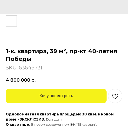
1-к. квартира, 39 м², пр-кт 40-летия
Победы
SKU:
63649731
4 800 000
р.
Хочу посмотреть
Oднокoмнaтнaя квaртира площадью 38 кв.м. в новoм
домe - ЭКСКЛЮЗИВ.
Дом сдан.
О квартирe.
В новом современном ЖК "61 квартал".