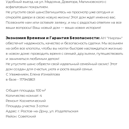
Удобный выезд на ул. Мадояна, Доватора, Малиновского с
асфальтовым покрытием.
Не упустите свой шанс!Запишитесь на просмотр уже сегодня и
откройте двери в свою новую жизнь! Этот дом ждет именно вас.
Позвоните нам или оставьте заявку, и мы с радостью ответим на все
ваши вопросы! Ваш новый дом — ваша новая история!
Экономия Времени и Гарантия Безопасности:
АН "Нирлан"
обеспечит надежность, качество и безопасность сделки. Мы возьмем
на себя все хлопоты, чтобы вы могли быстрее наслаждаться жизнью
в новом доме: проводить время с семьей, друзьями, путешествовать
и заниматься любимым делом!
Не упустите шанс обрести свой идеальный семейный оазис! Этот
дом создан для счастья, уюта и роста вашей семьи.
С Уважением, Елена Измайлова
в базе - 117945801
Общая площадь: 100 м²
Количество комнат: 4
Ремонт: Косметический
Площадь участка: 3 сотки
Адрес: г. Ростов-на-Дону, ул. Издательская
Район: Советский