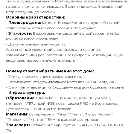
стиль и функциональность. Мы предлагаем надежное домовладение
на земельном участке площадью 3 сотки, где каждый квадратный
метр продуман до мелочей!
Основные характеристики:
-
Площадь дома:
100 кв. м. В доме 3 комнаты, кухня, большой
холл с возможностью использования под кабинет.
-
Этажность:
Второй этаж мансардный в стройварианте, либо
можно не использовать вовсе!
- Дополнительные преимущества:
Озелененный ухоженный двор, въезд для машины с
автоматическими рольворотами. Все центральные коммуникации
(вода, свет, газ, отопление, канализация).
Почему стоит выбрать именно этот дом?
- Уникальное сочетание пространства и уюта.
- Возможность создать идеальное место для жизни и отдыха.
- Отличная инвестиция в будущее — ваш дом будет расти в цене!
-
Инфраструктура.
Образование
: Школа №15 – 10 мин пешком. Лицей №103,
гимназия №117, лицей №58, новая школа №60 – в 3 остановках.
Детские сады – 10 мин на транспорте.
Магазины:
Супермаркеты "Окей", "Лента", "Леруа Мерлен" ,
"Пятерочка", "Магнит", "БУМ" в шаговой достурности.
Транспорт:
Остановки с маршрутами 15, 408, 56, 96, 94, 10а, 113, 6а,
17а