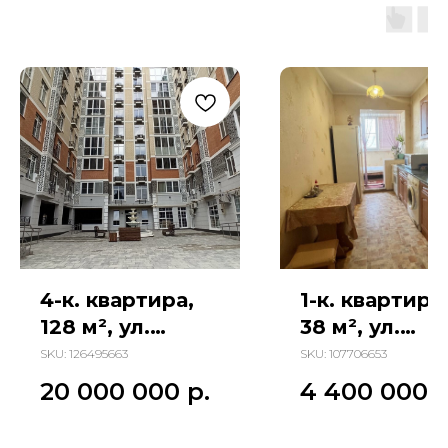
4-к. квартира,
1-к. квартира
128 м², ул.
38 м², ул.
Спартаковская
Жмайлова
SKU:
126495663
SKU:
107706653
20 000 000
р.
4 400 000
р