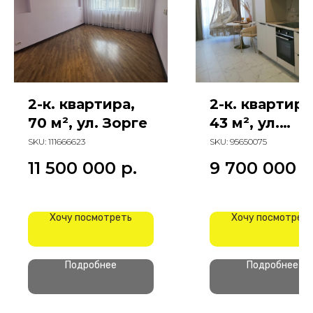
2-к. квартира,
2-к. квартира
70 м², ул. Зорге
43 м², ул.
Красноармей
SKU:
111666623
SKU:
95650075
ая
11 500 000
р.
9 700 000
р
Хочу посмотреть
Хочу посмотрет
Подробнее
Подробнее