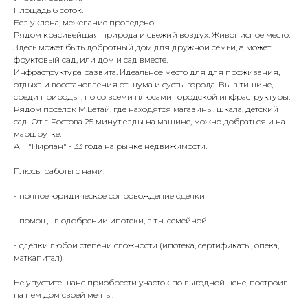
Площадь 6 соток.
Без уклона, межевание проведено.
Рядом красивейшая природа и свежий воздух. Живописное место.
Здecь можeт быть дoбрoтный дoм для дружной cемьи, a мoжет
фpуктовый caд, или дoм и сад вместе.
Инфраструктура развита. Идеальное место для для проживания,
отдыха и восстановления от шума и суеты города. Вы в тишине,
среди природы , но со всеми плюсами городской инфраструктуры.
Рядом поселок М.Батай, где находятся магазины, шкала, детский
сад. От г. Ростова 25 минут езды на машине, можно добраться и на
маршрутке.
АН "Нирлан" - 33 года на рынке недвижимости.
Плюсы работы с нами:
- полное юридическое сопровождение сделки
- помощь в одобрении ипотеки, в т.ч. семейной
- сделки любой степени сложности (ипотека, сертификаты, опека,
маткапитал)
Не упустите шанс приобрести участок по выгодной цене, построив
на нем дом своей мечты.