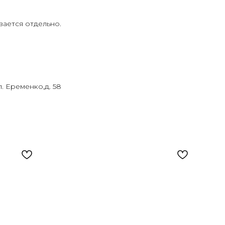
вается отдельно.
л. Еременко,д. 58