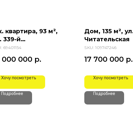
к. квартира, 93 м²,
Дом, 135 м², ул
. 339-й
Читательская
трелковой
U:
69401154
SKU:
109747246
ивизии
0 000 000
р.
17 700 000
р.
Хочу посмотреть
Хочу посмотреть
Подробнее
Подробнее