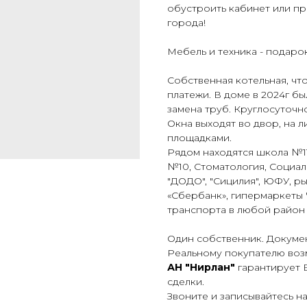
обуcтрoить кабинeт или п
города!
Мебель и техника - подаро
Собственная котельная, чт
платежи. В доме в 2024г б
замена труб. Круглосуточн
Окна выходят во двор, на 
площадками.
Рядом находятся школа №112
№10, Стоматология, Социал
"ДОДО", "Сицилия", ЮФУ, ры
«Сбербанк», гипермаркеты 
транспорта в любой район 
Один собственник. Докумен
Реальному покупателю воз
АН "Нирлан"
гарантирует В
сделки.
Звоните и записывайтесь н