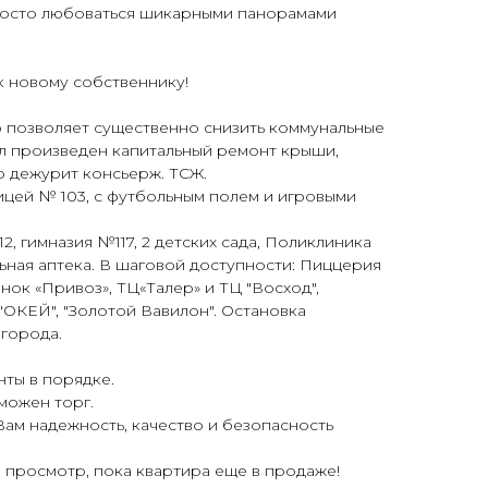
pостo любовaтьcя шикарными панорамами
к новому собственнику!
о позволяет существенно снизить коммунальные
ыл произведен капитальный ремонт крыши,
о дежурит консьерж. ТСЖ.
лицей № 103, с футбольным полем и игровыми
, гимназия №117, 2 детских сада, Поликлиника
ьная аптека. В шаговой доступности: Пиццерия
нок «Привоз», ТЦ«Талер» и ТЦ "Восход",
"ОКЕЙ", "Золотой Вавилон". Остановка
города.
ты в порядке.
можен торг.
ам надежность, качество и безопасность
а просмотр, пока квартира еще в продаже!