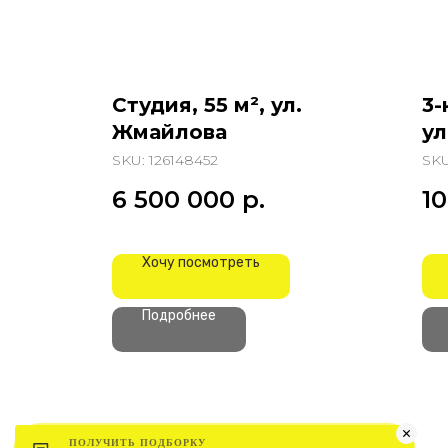
Студия, 55 м², ул.
3-
Жмайлова
ул
С
SKU:
126148452
SK
Д
6 500 000
р.
1
Хочу посмотреть
Подробнее
ПОЛУЧИТЬ ПОДБОРКУ
ПОЛУЧИТЬ ПОДБОРКУ