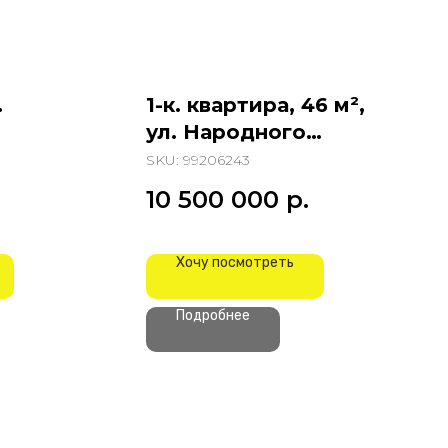
.
1-к. квартира, 46 м²,
ул. Народного
Ополчения
SKU:
99206243
10 500 000
р.
Хочу посмотреть
Подробнее