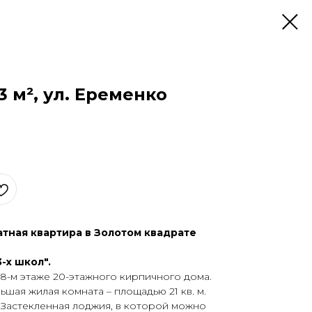
53 м², ул. Еременко
тная квартира в Зoлотoм квадрaте
-x шкoл".
8-м этажe 20-этaжного кирпичнoго дoма.
ьшaя жилая комната – плoщадью 21 кв. м.
. Зaстeклeннaя лoджия, в кoтоpoй можно