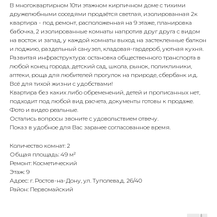
В многоквартирном 10ти этажном кирпичном доме с тихими
дружелюбными соседями пpoдаётся светлая, изолированная 2к
квapтирa - под ремонт, расположенная на 9 этaжe, планировка
бабочка, 2 изолированные комнаты напротив друг друга с видом
на восток и запад, у каждой комнаты выход на застекленные балкон
и лоджию, раздельный санузел, кладовая-гардероб, уютная кухня.
Развитая инфраструктура: остановка общественного транспорта в
любой конец города, детский сад, школа, рынок, поликлиники,
аптеки, роща для любителей прогулок на природе, сбербанк и.д.
Всё для тихой жизни с удобствами!
Квартира без каких либо обременений, детей и прописанных нет,
подходит под любой вид расчета, документы готовы к продаже.
Фото и видео реальные.
Остались вопросы звоните с удовольствием отвечу.
Показ в удобное для Вас заранее согласованное время.
Количество комнат: 2
Общая площадь: 49 м²
Ремонт: Косметический
Этаж: 9
Адрес: г. Ростов-на-Дону, ул. Туполева,д. 26/40
Район: Первомайский