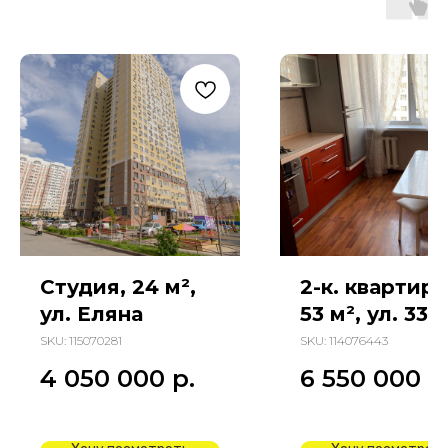
Студия, 24 м²,
2-к. квартира
ул. Еляна
53 м², ул. 339
Стрелковой
SKU:
115070281
SKU:
114076443
Дивизии
4 050 000
р.
6 550 000
р