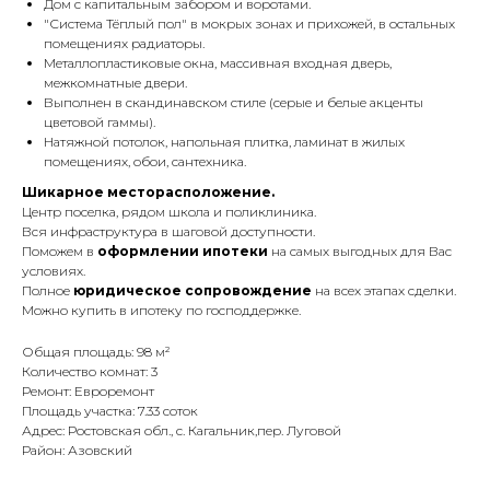
Дом с капитальным забором и воротами.
"Система Тёплый пол" в мокрых зонах и прихожей, в остальных
помещениях радиаторы.
Металлопластиковые окна, массивная входная дверь,
межкомнатные двери.
Выполнен в скандинавском стиле (серые и белые акценты
цветовой гаммы).
Натяжной потолок, напольная плитка, ламинат в жилых
помещениях, обои, сантехника.
Шикарное месторасположение.
Центр поселка, рядом школа и поликлиника.
Вся инфраструктура в шаговой доступности.
Поможем в
оформлении ипотеки
на самых выгодных для Вас
условиях.
Полное
юридическое сопровождение
на всех этапах сделки.
Можно купить в ипотеку по господдержке.
Общая площадь: 98 м²
Количество комнат: 3
Ремонт: Евроремонт
Площадь участка: 7.33 соток
Адрес: Ростовская обл., с. Кагальник,пер. Луговой
Район: Азовский