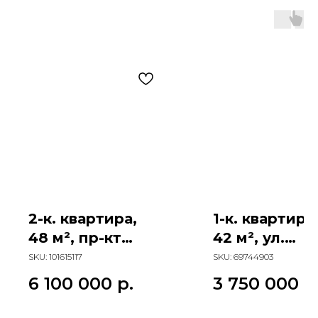
2-к. квартира,
1-к. квартира
48 м², пр-кт
42 м², ул.
Коммунистичес
Думенко
SKU:
101615117
SKU:
69744903
кий
6 100 000
р.
3 750 000
р