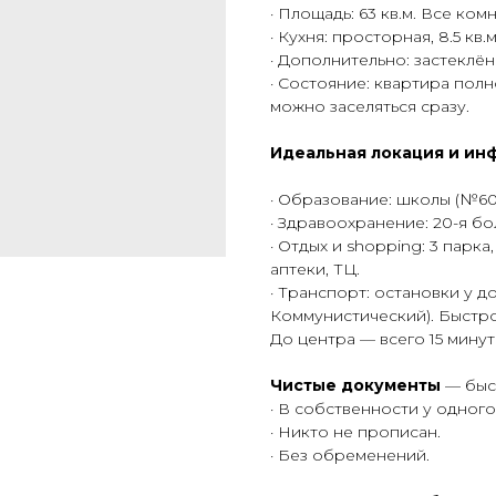
· Площадь: 63 кв.м. Все ко
· Кухня: просторная, 8.5 кв.м
· Дополнительно: застеклё
· Состояние: квартира по
можно заселяться сразу.
Идеальная локация и ин
· Образование: школы (№60
· Здравоохранение: 20-я бо
· Отдых и shopping: 3 парка
аптеки, ТЦ.
· Транспорт: остановки у до
Коммунистический). Быстр
До центра — всего 15 минут
Чистые документы
— быст
· В собственности у одного
· Никто не прописан.
· Без обременений.