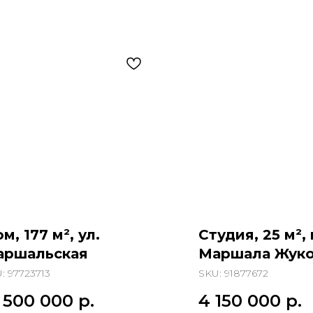
м, 177 м², ул.
Студия, 25 м²,
аршальская
Маршала Жуко
U:
97723713
SKU:
91877672
1 500 000
р.
4 150 000
р.