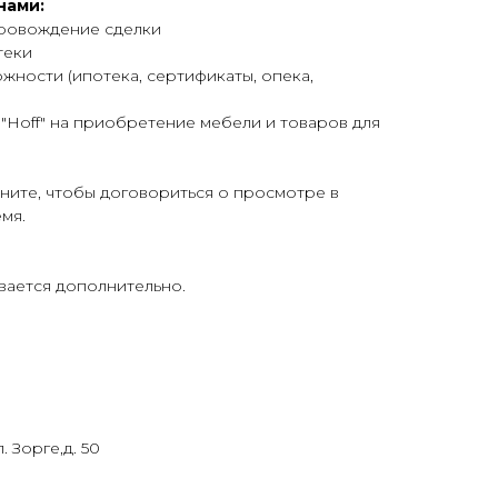
нами:
провождение сделки
теки
жности (ипотека, сертификаты, опека,
"Hoff" на приобретение мебели и товаров для
оните, чтобы договориться о просмотре в
мя.
вается дополнительно.
. Зорге,д. 50