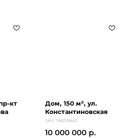
 пр-кт
Дом, 150 м², ул.
ва
Константиновская
SKU:
98233642
10 000 000
р.