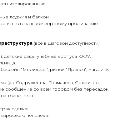
мнаты изолированные.
.
нные лоджия и балкон.
лностью готова к комфортному проживанию —
фраструктура
(всё в шаговой доступности):
), детские сады, учебные корпуса ЮФУ.
льница.
, бассейн "Меридиан", рынок "Привоз", магазины,
ма (ул. Содружества, Толмачева, Стачки, пр.
ое сообщение со всем городом без пересадок.
 на транспорте.
рая сделка:
 взрослого человека.