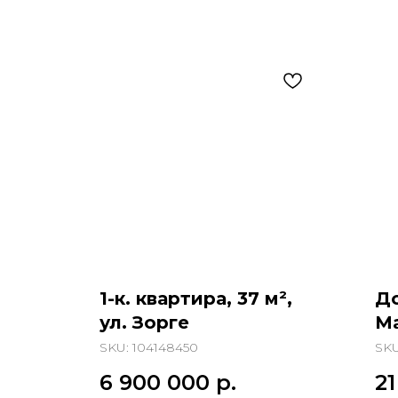
1-к. квартира, 37 м²,
До
ул. Зорге
М
SKU:
104148450
SK
6 900 000
р.
2