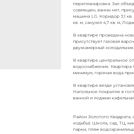
перепланировка. Зал объед
совмещен, ванны нет, прис
машина LG. Коридор 3,1 кв. м,
кв. м, санузел 4,7 кв. м, Лодж
В квартире проведена нова
присутствует газовая варо
двухкамерный холодильник
В квартире центральное о
водоснабжение. Квартира 
минимум, горячая вода при
В квартире везде установл
Напольное покрытие в гост
ванной и лоджии кафельная
Район Золотого Квадрата, 
ходьбы): Школа, сад, ТЦ, к
парки, пляж водохранилища