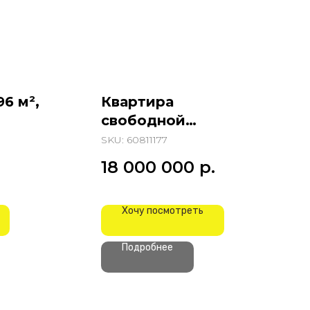
96 м²,
Квартира
свободной
планировки, 156 м²,
SKU:
60811177
ул. Очаковская
18 000 000
р.
Хочу посмотреть
Подробнее