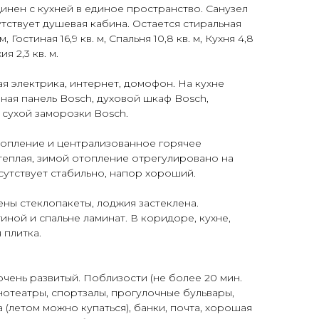
инен с кухней в единое пространство. Санузел
утствует душевая кабина. Остается стиральная
 Гостиная 16,9 кв. м, Спальня 10,8 кв. м, Кухня 4,8
ия 2,3 кв. м.
я электрика, интернет, домофон. На кухне
чная панель Bosch, духовой шкаф Bosch,
 сухой заморозки Bosch.
топление и централизованное горячее
теплая, зимой отопление отрегулировано на
сутствует стабильно, напор хороший.
ены стеклопакеты, лоджия застеклена.
иной и спальне ламинат. В коридоре, кухне,
 плитка.
очень развитый. Поблизости (не более 20 мин.
инотеатры, спортзалы, прогулочные бульвары,
 (летом можно купаться), банки, почта, хорошая