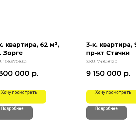
к. квартира, 62 м²,
3-к. квартира, 
. Зорге
пр-кт Стачки
U:
108970863
SKU:
74858120
 300 000
р.
9 150 000
р.
Хочу посмотреть
Хочу посмотреть
Подробнее
Подробнее