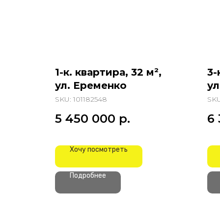
1-к. квартира, 32 м²,
3-
ул. Еременко
ул
SKU:
101182548
SK
5 450 000
р.
6
Хочу посмотреть
Подробнее