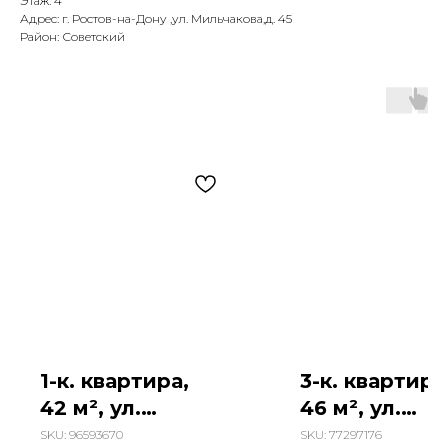
Этаж: 4
Адрес: г. Ростов-на-Дону ,ул. Мильчакова,д. 45
Район: Советский
1-к. квартира,
3-к. квартира
42 м², ул.
46 м², ул.
Петренко
Белорусская
SKU:
96593670
SKU:
77297176