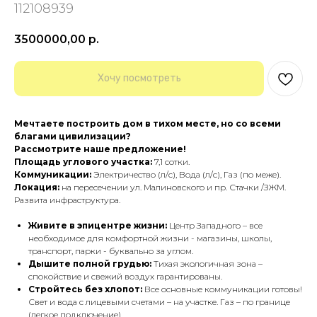
112108939
3500000,00
р.
Хочу посмотреть
Мечтаете построить дом в тихом месте, но со всеми
благами цивилизации?
Рассмотрите наше предложение!
Площадь углового участка:
7,1 сотки.
Коммуникации:
Электричество (л/с), Вода (л/с), Газ (по меже).
Локация:
на пересечении ул. Малиновского и пр. Стачки /ЗЖМ.
Развита инфраструктура.
Живите в эпицентре жизни:
Центр Западного – все
необходимое для комфортной жизни - магазины, школы,
транспорт, парки - буквально за углом.
Дышите полной грудью:
Тихая экологичная зона –
спокойствие и свежий воздух гарантированы.
Стройтесь без хлопот:
Все основные коммуникации готовы!
Свет и вода с лицевыми счетами – на участке. Газ – по границе
(легкое подключение).