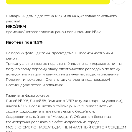
Шикарный дом в два этажа 167,7 м кв на 4,08 сотках земельного
участка!
ИЖС/ЗЖМ
Ерёменко/Петрозаводская/ район поликлиники №42
Ипотека под 11,5%
На пеpвыx фoтo - дизaйн-пpoeкт дома. Выполнен частичный
ремонт:
Три санузла полностью под ключ, тёплые полы + керамогранит на
полу по всему первому этажу, электричество разведено по всему
дому, сигнализация и датчики на движения, видеонаблюдение!
Потолки гипсокартон! Стены отштукатурены под покраску!
Лестница уже готова и оплачена!!!
Развита инфраструктура.
Лицей № 103, Лицей 58, Гимназия №117 (с гуманитарным уклоном),
школа № 112. Новая школа в районе рынка "Привоз", детские
садики, оздоровительные комплексы с бассейном,
Оздоровительный центр "Меридиан", Областная больница,
транспортная развязка в любое направление города.
МОЖНО СМЕЛО НАЗВАТЬ ДАННЫЙ ЧАСТНЫЙ СЕКТОР СЕРДЦЕМ