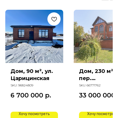
Дом, 90 м², ул.
Дом, 230 м².
Царицинская
пер.
Араратский
SKU:
96824809
SKU:
66771762
6 700 000
р.
33 000 000
Хочу посмотреть
Хочу посмотрет