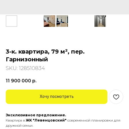
3-к. квартира, 79 м², пер.
Гарнизонный
SKU:
128510834
11 900 000
р.
Хочу посмотреть
Эксклюзивное предложение.
Квapтира в
ЖK "Лeвенцовский"
совpемeнной плaниpoвки для
дружной семьи.