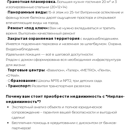
-
Грамотная планировка.
Большая кухня-гостиная 20 м² и 3
изолированные спальни (20+12+14)
·
Панорамные виды:
15-й этаж из 25-ти! Витринное остекление и
французские балконы дарят ощущение простора и открывают
впечатляющие виды на город.
·
Ремонт «под ключ»:
Вам не нужно вкладываться и тратить
время. Выполнен качественный ремонт
·
Закрытая охраняемая территория
с видеонаблюдением.
Имеется подземная парковка и наземная за шлагбаумом. Охрана.
Видеонаблюдение.
Идеальная локация — всё в шаговой доступности:
Рядом с домом сформирована вся необходимая инфраструктура
для жизни:
·
Торговые центры
: «Вавилон», «Талер», «METRO», «Лента»,
«О’Кей».
· О
бразование:
Школы №115 и №72, три детских сада.
· Транспорт:
Развитая транспортная развязка
Почему вам стоит приобрести недвижимость с "Нирлан-
недвижимость"?
Экспертный анализ объекта и полное юридическое
сопровождение – гарантия вашей безопасности и выгодной
сделки!
Бесплатная помощь в кредитовании с дисконтом от банков-
партнеров!