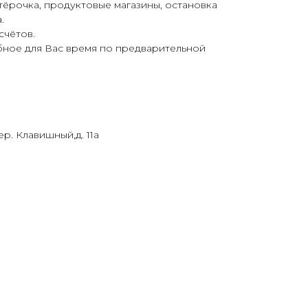
ёрочка, продуктовые магазины, остановка
.
чётов.
ное для Вас время по предварительной
ер. Клавишный,д. 11а