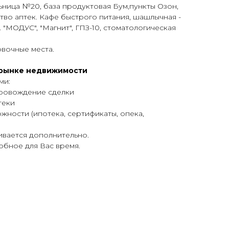
ница №20, база продуктовая Бум,пункты Озон,
тво аптек. Кафе быстрого питания, шашлычная -
 "МОДУС", "Магнит", ГПЗ-10, стоматологическая
овочные места.
а рынке недвижимости
ми:
провождение сделки
теки
жности (ипотека, сертификаты, опека,
чивается дополнительно.
добное для Вас время.