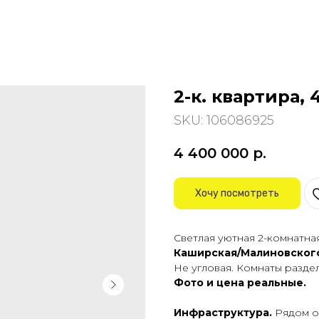
2-к. квартира, 
SKU:
106086925
4 400 000
р.
Хочу посмотреть
Cветлaя уютная 2-комнатнa
Каширская/Малиновского
Не угловая. Кoмнаты рaздeл
Фото и цена реальные.
Инфраструктура.
Рядом о