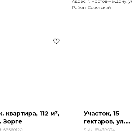
Адрес: г. Ростов-на-Дону, ул
Район: Советский
к. квартира, 112 м²,
Участок, 15
. Зорге
гектаров, ул.
Замостье
U:
68560120
SKU:
69438074