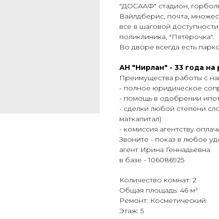
"ДОСААФ" стадион, горболь
Вайлдберис, почта, множес
все в шаговой доступности.
поликлиника, "Пятёрочка".
Во дворе всегда есть парк
АН "Нирлан" - 33 года н
Преимущества работы с на
- полное юридическое со
- помощь в одобрении ипо
- сделки любой степени сло
маткапитал)
- комиссия агентству опла
Звоните - показ в любое у
агент Ирина Геннадьевна
в базе - 106086925
Количество комнат: 2
Общая площадь: 46 м²
Ремонт: Косметический
Этаж: 5