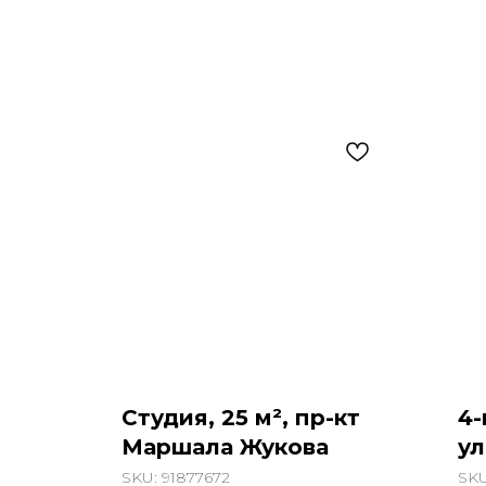
Студия, 25 м², пр-кт
4-
Маршала Жукова
ул
SKU:
91877672
SK