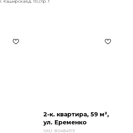
. Каширская,д. 10,стр. 1
2-к. квартира, 59 м²,
ул. Еременко
SKU:
80484193