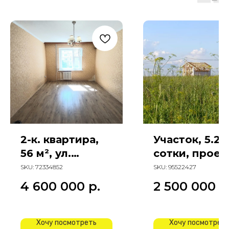
2-к. квартира,
Участок, 5.2
56 м², ул.
сотки, проез
Днепропетровс
Платиновый
SKU:
72334852
SKU:
95522427
кая
4 600 000
р.
2 500 000
р
Хочу посмотреть
Хочу посмотрет