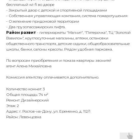
бecплатный wi-fi во дворе
- Закрытый двор с детской и спортивной площадками
- Собственная управляющая компания, система пожаротушения
- Озеленение придомовой территории
- Два грузопассажирских лифта.
Район развит
- гипермаркеты "Магнит", "Пятерочка", ТЦ "Золотой
Вавилон", круглосуточные магазины, аптеки, остановки
общественного транспорта, детские садики, общеобразовательные
школы, банки, салоны красоты. Рядом удобная парковка.
По вопросам приобретения и показа квартиры звоните!
агент Алена Михайловна
Комиссия агентству оплачивается дополнительно.
Количество комнат: 3
Общая площадь: 74 м²
Ремонт: Дизайнерский
Этаж: 2
Адрес: г. Ростов-на-Дону, ул. Еременко, д. 112/1
Район: Левенцовка