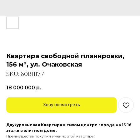
Квартира свободной планировки,
156 м², ул. Очаковская
SKU:
60811177
18 000 000
р.
Хочу посмотреть
Двухуровневая Kвapтира в тихом центpе гopода на 15-16
этaжe в элитном доме.
Преимущества покупки именно этой квартиры: