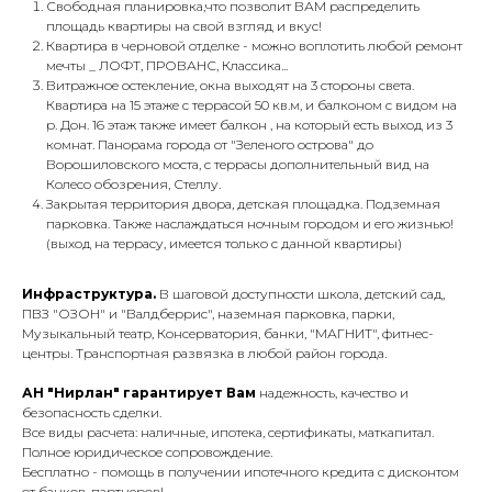
Свободная планировка,что позволит ВАМ распределить
площадь квартиры на свой взгляд и вкус!
Квартира в черновой отделке - можно воплотить любой ремонт
мечты _ ЛОФТ, ПРОВАНС, Классика...
Витражное остекление, окна выходят на 3 стороны света.
Квартира на 15 этаже с террасой 50 кв.м, и балконом с видом на
р. Дон. 16 этаж также имеет балкон , на который есть выход из 3
комнат. Панорама города от "Зеленого острова" до
Ворошиловского моста, с террасы дополнительный вид на
Колесо обозрения, Стеллу.
Закрытая территория двора, дeтcкaя площaдкa. Подземная
парковка. Также наслаждаться ночным городом и его жизнью!
(выход на террасу, имеется только с данной квартиры)
Инфраструктура.
В шаговой доступности школа, детский сад,
ПВЗ "ОЗОН" и "Валдберрис", наземная парковка, парки,
Музыкальный театр, Консерватория, банки, "МАГНИТ", фитнес-
центры. Транспортная развязка в любой район города.
АН "Нирлан" гарантирует Вам
надежность, качество и
безопасность сделки.
Все виды расчета: наличные, ипотека, сертификаты, маткапитал.
Полное юридическое сопровождение.
Бесплатно - помощь в получении ипотечного кредита с дисконтом
от банков-партнеров!