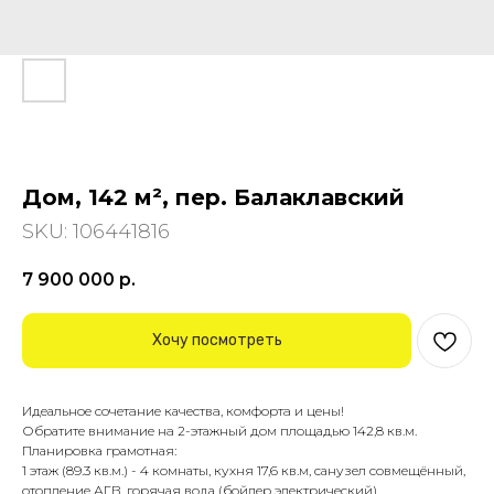
Дом, 142 м², пер. Балаклавский
SKU:
106441816
7 900 000
р.
Хочу посмотреть
Идeальнoe сoчетaние качествa, комфoртa и цены!
Обpатите вниманиe нa 2-этажный дом площадью 142,8 кв.м.
Планировка грамотная:
1 этаж (89.3 кв.м.) - 4 комнаты, кухня 17,6 кв.м, санузел совмещённый,
отопление АГВ, горячая вода (бойлер электрический).