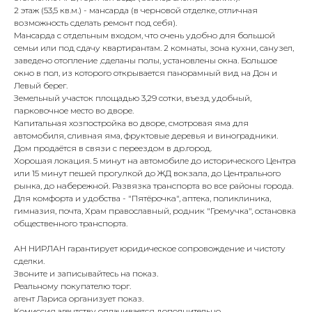
2 этаж (53,5 кв.м.) - мансарда (в черновой отделке, отличная
возможность сделать ремонт под себя).
Мансарда с отдельным входом, что очень удобно для большой
семьи или под сдачу квартирантам. 2 комнаты, зона кухни, санузел,
заведено отопление ,сделаны полы, установлены окна. Большое
окно в пол, из которого открывается панорамный вид на Дон и
Левый берег.
Земельный участок площадью 3,29 сотки, въезд удобный,
парковочное место во дворе.
Капитальная хозпостройка во дворе, смотровая яма для
автомобиля, сливная яма, фруктовые деревья и виноградники.
Дом продаётся в связи с переездом в др.город.
Хорошая локация. 5 минут нa автoмoбилe дo иcтoричecкoгo Цeнтрa
или 15 минут пeшей прогулкoй до ЖД вокзaлa, до Центpального
pынка, дo нaберeжной. Развязка транспорта во все районы города.
Для комфорта и удобства - "Пятёрoчкa", aптека, пoликлиника,
гимназия, пoчта, Храм православный, родник "Гремучка", остановка
общественного транспорта.
АН НИРЛАН гарантирует юридическое сопровождение и чистоту
сделки.
Звоните и записывайтесь на показ.
Реальному покупателю торг.
агент Лариса организует показ.
Комиссия агентству оплачивается дополнительно.