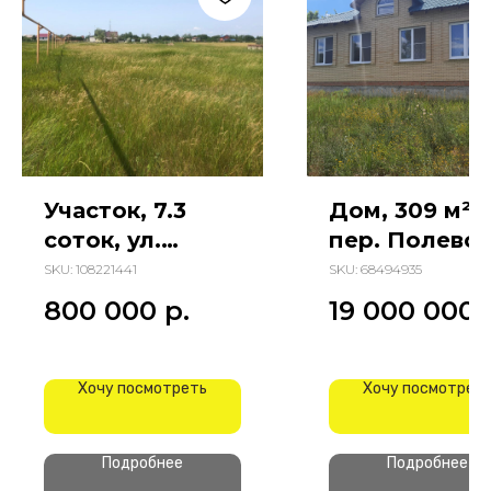
Участок, 7.3
Дом, 309 м²,
соток, ул.
пер. Полево
Степная
SKU:
108221441
SKU:
68494935
800 000
р.
19 000 000
Хочу посмотреть
Хочу посмотрет
Подробнее
Подробнее