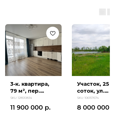
3-к. квартира,
Участок, 25
79 м², пер.
соток, ул.
Гарнизонный
Набережная
SKU:
128510834
SKU:
106157674
11 900 000
р.
8 000 000
р