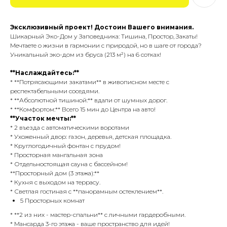
Эксклюзивный проект! Достоин Вашего внимания.
Шикарный Эко-Дом у Заповедника: Тишина, Простор, Закаты!
Мечтаете о жизни в гармонии с природой, но в шаге от города?
Уникальный эко-дом из бруса (213 м²) на 6 сотках!
**Наслаждайтесь:**
* **Потрясающими закатами** в живописном месте с
респектабельными соседями.
* **Абсолютной тишиной:** вдали от шумных дорог.
* **Комфортом:** Всего 15 мин до Центра на авто!
**Участок мечты:**
* 2 въезда с автоматическими воротами
* Ухоженный двор: газон, деревья, детская площадка.
* Круглогодичный фонтан с прудом!
* Просторная мангальная зона
* Отдельностоящая сауна с бассейном!
**Просторный дом (3 этажа):**
* Кухня с выходом на террасу.
* Светлая гостиная с **панорамным остеклением**.
5 Просторных комнат
* **2 из них - мастер-спальни** с личными гардеробными.
* Мансарда 3-го этажа - ваше пространство для идей!