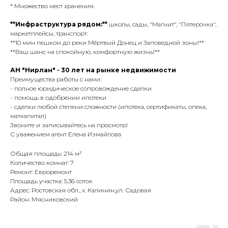
* Множество мест хранения.
**Инфраструктура рядом:**
школы, сады, "Магнит", "Пятерочка",
маркетплейсы, транспорт.
**10 мин пешком до реки Мёртвый Донец и Заповедной зоны!** ️
**Ваш шанс на спокойную, комфортную жизнь!**
АН "Нирлан" - 30 лет на рынке недвижимости
Преимущества работы с нами:
- полное юридическое сопровождение сделки
- помощь в одобрении ипотеки
- сделки любой степени сложности (ипотека, сертификаты, опека,
маткапитал)
Звоните и записывайтесь на просмотр!
С уважением агент Елена Измайлова
Общая площадь: 214 м²
Количество комнат: 7
Ремонт: Евроремонт
Площадь участка: 5.36 соток
Адрес: Ростовская обл., х. Калинин,ул. Садовая
Район: Мясниковский