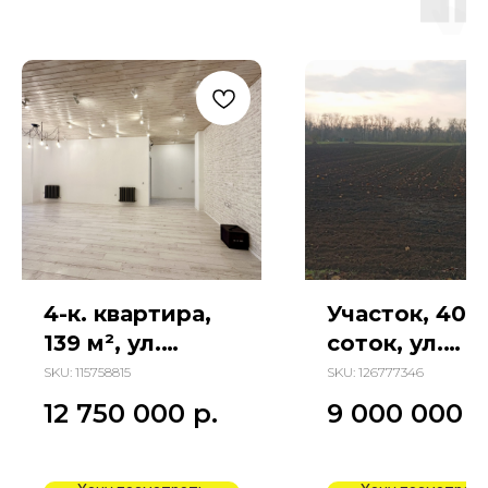
4-к. квартира,
Участок, 40
139 м², ул.
соток, ул.
Пацаева
Вешенская
SKU:
115758815
SKU:
126777346
12 750 000
р.
9 000 000
р