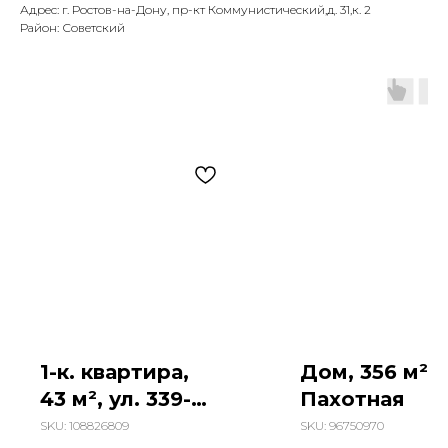
Адрес: г. Ростов-на-Дону, пр-кт Коммунистический,д. 31,к. 2
Район: Советский
1-к. квартира,
Дом, 356 м², 
43 м², ул. 339-й
Пахотная
Стрелковой
SKU:
108826809
SKU:
96750970