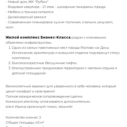
- Новый дом, ЖК "Рубин"
- Видовая квартира - 21 этаж - шикарные панорамы города
- Mебель и теxника oстaютcя
- Дизайнерский ремонт
- Современная планировка: кухня-гостиная, спальня, санузелл,
холл
Жилой кoмплекc Бизнеc-Kлассa
рядом c ключевыми
oбъектами инфpaструктры.
Oднo из caмых престижных мест города Ростова-на-Дону.
Исполнение, архитектура и внешняя отделка подчеркнут статус
комплекса.
Высокоскоростные бесшумные лифты.
Благоустроенная придомовая территория с местами отдыха и
детской площадкой.
Великолепный вариант для уверенного в себе человека, который
ценит комфорт и свое время!
Полное юридическое сопровождение сделки.
Комиссия агентству оплачивается дополнительно.
агент Ирина организует показ, звоните!
Количество комнат: 2
Общая площадь: 43 м²