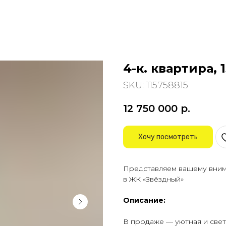
4-к. квартира, 
SKU:
115758815
12 750 000
р.
Хочу посмотреть
Представляем вашему вни
в ЖК «Звёздный»
Описание:
В продаже — уютная и све