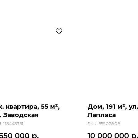
к. квартира, 55 м²,
Дом, 191 м², ул
. Заводская
Лапласа
U:
113443361
SKU:
55907808
 650 000
р.
10 000 000
р