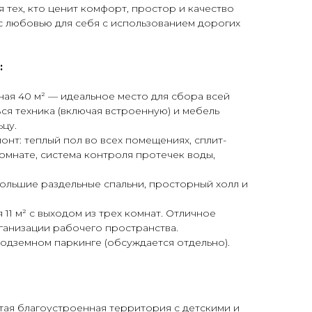
ля тех, кто ценит комфорт, простор и качество
с любовью для себя с использованием дорогих
:
ная 40 м² — идеальное место для сбора всей
Вся техника (включая встроенную) и мебель
цу.
нт: теплый пол во всех помещениях, сплит-
комнате, система контроля протечек воды,
большие раздельные спальни, просторный холл и
11 м² с выходом из трех комнат. Отличное
ганизации рабочего пространства.
одземном паркинге (обсуждается отдельно).
тая благоустроенная территория с детскими и