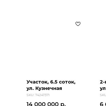
Участок, 6.5 соток,
2-
ул. Кузнечная
ул
SKU:
74247371
SK
14 000 000
р.
6