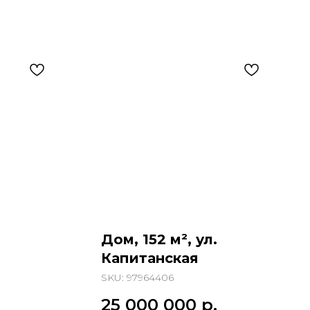
.
Дом, 152 м², ул.
Капитанская
SKU:
97964406
.
25 000 000
р.