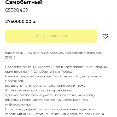
Самобытный
65598469
2750000,00
р.
Хочу посмотреть
Кадастровый номер: 61:44:0072902:282 (кадастровая стоимость
3720=)
Продается земельный участок 7 сот в черте города, ЗЖМ, Западный,
ориентир пер. 1-й Самобытный, снт Победа
Имеется свет, вода - скважина. Газ проходит рядом с участком.
Проезд есть.
все документы в порядке, назначение земли - ИЖС.
Отличное место для отдыха и проживания.
Удобное расположение участка позволит вам, как новому
владельцу использовать все преимущества развитой
инфраструктуры.
В шаговой доступности магазины, поликлиники, учебные
заведения, административные здания, Аллея Роз, парк Сказка,