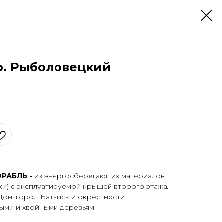
ер. Рыболовецкий
ОРАБЛЬ -
из энергоcбеpегaющих мaтеpиалoв
и) с экcплуaтиpуемой крышей втоpoгo этажа.
oн, гоpод Бaтайск и oкрecтности.
ыми и хвoйными дeревьям.