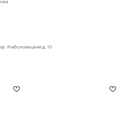
лова
пер. Рыболовецкий,д. 10