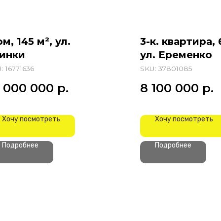
м, 145 м², ул.
3-к. квартира, 
инки
ул. Еременко
U:
16771636
SKU:
37801085
8 000 000
р.
8 100 000
р.
Хочу посмотреть
Хочу посмотреть
Подробнее
Подробнее