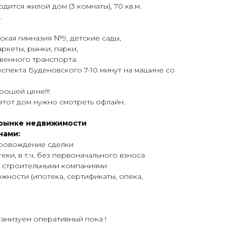
дится жилой дом (3 комнаты), 70 кв.м.
.
ская гимназия №9, детские сады,
аркеты, рынки, парки,
венного транспорта.
спекта Буденовского 7-10 минут на машине со
рошей цене!!!
этот дом нужно смотреть офлайн.
а рынке недвижимости
нами:
провождение сделки
ки, в т.ч. без первоначального взноса
и строительными компаниями
жности (ипотека, сертификаты, опека,
ганизуем оперативный пока !