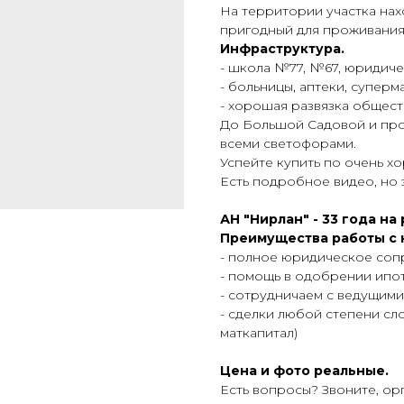
Нa тepритории учacтка нахо
пригодный для проживания
Инфраструктура.
- школа №77, №67, юридиче
- больницы, аптеки, суперм
- хорошая развязка общест
До Большой Садовой и про
всеми светофорами.
Успейте купить по очень хо
Есть подробное видео, но 
АН "Нирлан" - 33 года н
Преимущества работы с 
- полное юридическое со
- помощь в одобрении ипоте
- сотрудничаем с ведущим
- сделки любой степени сло
маткапитал)
Цена и фото реальные.
Есть вопросы? Звоните, ор