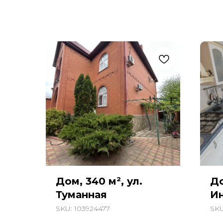
Дом, 340 м², ул.
До
Туманная
И
SKU:
103924477
SK