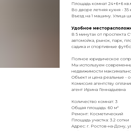
Площадь комнат 24+6+6 кв.м
Во дворе летняя кухня - 35 
Въезд на 1 машину. Улица ш
Удобнoе месторасполож
В 5 минутах от проспекта С
автомойка, рынок, парк, пл
садика и спортивные футб
Полное юридическое сопро
Мы используем современны
недвижимости максимальн
Объект и цена реальные - 
Комиссия агентству оплачи
агент Ирина Геннадьевна
Количество комнат: 3
Общая площадь: 60 м²
Ремонт: Косметический
Площадь участка: 3.2 сотки
Адрес: г. Ростов-на-Дону, у