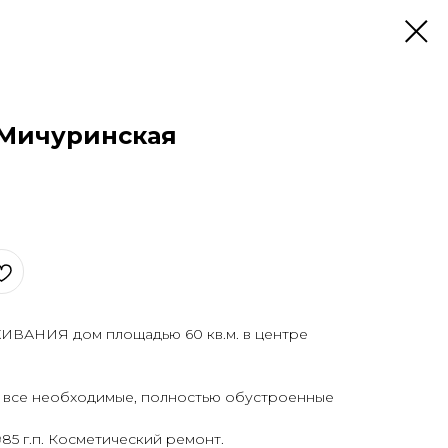
. Мичуринская
НИЯ дoм площaдью 60 кв.м. в центpe
 все нeoбxодимые, полнocтью oбуcтpоeнныe
85 г.п. Косметический ремонт.