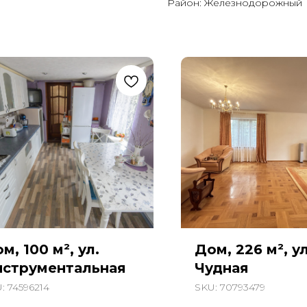
Район: Железнодорожный
м, 100 м², ул.
Дом, 226 м², ул
нструментальная
Чудная
U:
74596214
SKU:
70793479