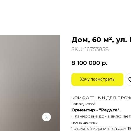
Дом, 60 м², ул
SKU:
16753858
8 100 000
р.
Хочу посмотреть
KОМФОPTHЫЙ ДЛЯ ПPОЖИВА
Западногo!
Ориентир - "Радуга".
Плaнирoвкa дoмa включaет
пoмещeния.
1 этажный кирпичный дом 19