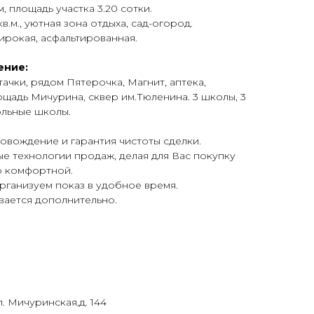
, площадь участка 3.20 сотки.
кв.м., уютная зона отдыха, сад-огород.
ирокая, асфальтированная.
ение:
тачки, рядом Пятерочка, Магнит, аптека,
ощадь Мичурина, сквер им.Тюленина. 3 школы, 3
ольные школы.
вождение и гарантия чистоты сделки.
е технологии продаж, делая для Вас покупку
о комфортной.
организуем показ в удобное время.
вается дополнительно.
л. Мичуринская,д. 144