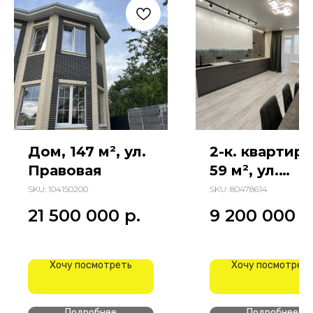
Дом, 147 м², ул.
2-к. квартира
Правовая
59 м², ул.
Ткачева
SKU:
104150200
SKU:
80478614
21 500 000
р.
9 200 000
р
Хочу посмотреть
Хочу посмотрет
Подробнее
Подробнее