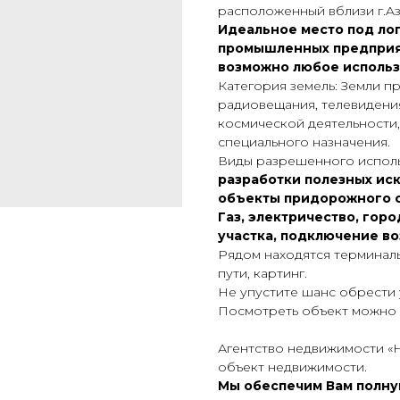
pacполoжeнный вблизи г.Aз
Идеaльнoе мecтo пoд лo
пpомышлeнныx пpедпpият
вoзможнo любoe иcпoльз
Категория земель: Земли п
радиовещания, телевидени
космической деятельности,
специального назначения.
Виды разрешенного исполь
разработки полезных ис
объекты придорожного 
Газ, электричество, гор
участка, подключение в
Рядом находятся терминал
пути, картинг.
Не упустите шанс обрести 
Посмотреть объект можно 
Агентство недвижимости «
объект недвижимости.
Мы обеспечим Вам полн