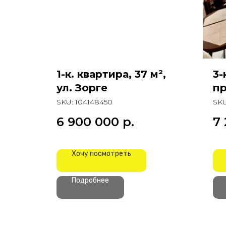
1-к. квартира, 37 м²,
3-
ул. Зорге
пр
П
SKU:
104148450
SK
6 900 000
р.
7
Хочу посмотреть
Подробнее