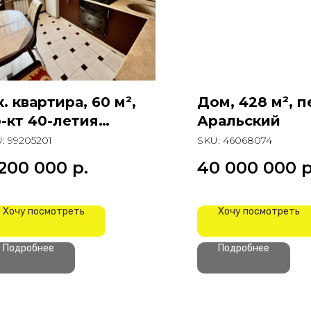
к. квартира, 60 м²,
Дом, 428 м², п
-кт 40-летия
Аральский
обеды
U:
99205201
SKU:
46068074
 200 000
р.
40 000 000
р
Хочу посмотреть
Хочу посмотреть
Подробнее
Подробнее