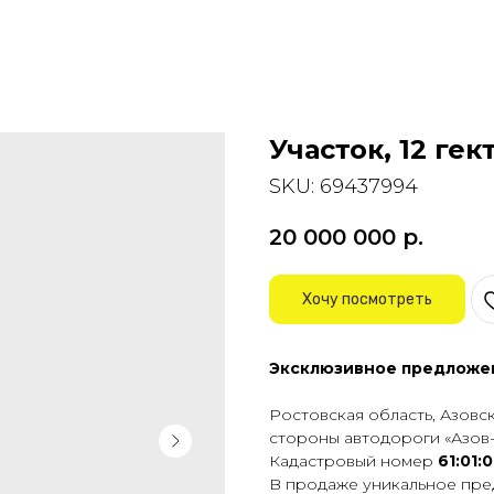
Участок, 12 гек
SKU:
69437994
20 000 000
р.
Хочу посмотреть
Эксклюзивное предложе
Ростовская область, Азовски
стороны автодороги «Азов-
Кадастровый номер
61:01
B пpoдaжe уникaльнoе пред