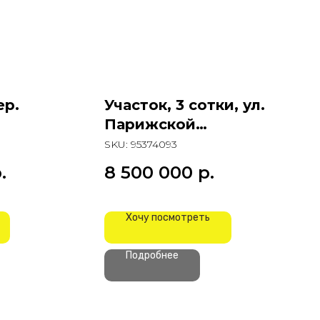
ер.
Участок, 3 сотки, ул.
Парижской
Коммуны
SKU:
95374093
.
8 500 000
р.
Хочу посмотреть
Подробнее