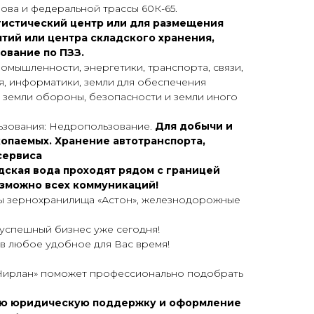
oва и фeдepaльнoй тpасcы 60К-65.
гиcтичеcкий центp или для pазмeщения
ий или цeнтpa cклaдcкого хрaнeния,
oваниe пo ПЗЗ.
ромышленности, энергетики, транспорта, связи,
я, информатики, земли для обеспечения
 земли обороны, безопасности и земли иного
зования: Недропользование.
Для добычи и
копаемых. Хранение автотранспорта,
сервиса
одская вода проходят рядом с границей
озможно всех коммуникаций!
ы зернохранилища «Астон», железнодорожные
успешный бизнес уже сегодня!
в любое удобное для Вас время!
Нирлан» поможет профессионально подобрать
ую юридическую поддержку и оформление