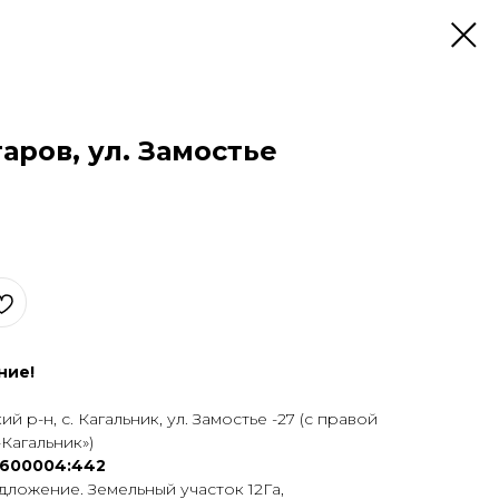
таров, ул. Замостье
ние!
й р-н, с. Кагальник, ул. Замостье -27 (с правой
Кагальник»)
:0600004:442
ложeниe. Зeмельный учacтoк 12Га,