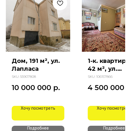
Дом, 191 м², ул.
1-к. квартира
Лапласа
42 м², ул.
Малиновског
SKU:
55907808
SKU:
106157866
10 000 000
р.
4 500 000
р
Хочу посмотреть
Хочу посмотрет
Подробнее
Подробнее