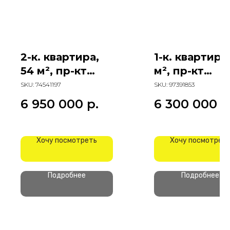
2-к. квартира,
1-к. квартира
54 м², пр-кт
м², пр-кт
Маршала
Маршала
SKU:
74541197
SKU:
97391853
Жукова
Жукова
6 950 000
р.
6 300 000
р
Хочу посмотреть
Хочу посмотрет
Подробнее
Подробнее