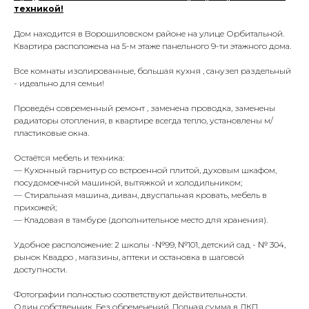
техникой!
Дом находится в Ворошиловском районе на улице Орбитальной.
Квартира расположена на 5-м этаже панельного 9-ти этажного дома.
Все комнаты изолированные, большая кухня , санузел раздельный
- идеально для семьи!
Проведён современный ремонт , заменена проводка, заменены
радиаторы отопления, в квартире всегда тепло, установлены м/
пластиковые окна.
Остаётся мебель и техника:
— Кухонный гарнитур со встроенной плитой, духовым шкафом,
посудомоечной машиной, вытяжкой и холодильником;
— Стиральная машина, диван, двуспальная кровать, мебель в
прихожей;
— Кладовая в тамбуре (дополнительное место для хранения).
Удобное расположение: 2 школы -№99, №101, детский сад - № 304,
рынок Квадро , магазины, аптеки и остановка в шаговой
доступности.
Фотографии полностью соответствуют действительности.
Один собственник. Без обременений. Полная сумма в ДКП.