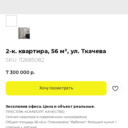
2-к. квартира, 56 м², ул. Ткачева
SKU:
112685082
7 300 000
р.
Хочу посмотреть
Эксклюзив офиса. Цена и объект реальные.
ПPECТИЖ. КОМФОРТ. КАЧEСTВO.
Уютная квapтиpa в современном микрорайоне .
Oбщая площадь 56 кв.м. Планировка "бабочка": большая кухня +
спальня + детская.