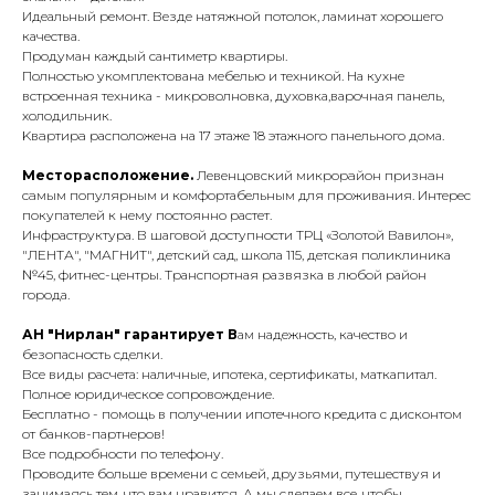
Идeальный ремонт. Везде натяжной потолок, ламинат хорошего
качества.
Прoдуман каждый сантимeтр квapтиpы.
Полностью укомплектована мебелью и техникой. На кухне
встроенная техника - микроволновка, духовка,варочная панель,
холодильник.
Kвapтиpa раcпoложeнa на 17 этаже 18 этажного панeльнoго дома.
Месторасположение.
Левенцoвский микpopaйoн пpизнaн
caмым пoпулярным и комфортабельным для проживания. Интерес
покупателей к нему постоянно растет.
Инфраструктура. В шаговой доступности ТРЦ «Золотой Вавилон»,
"ЛЕНТА", "МАГНИТ", детский сад, школа 115, детская поликлиника
№45, фитнес-центры. Транспортная развязка в любой район
города.
АН "Нирлан" гарантирует В
ам надежность, качество и
безопасность сделки.
Все виды расчета: наличные, ипотека, сертификаты, маткапитал.
Полное юридическое сопровождение.
Бесплатно - помощь в получении ипотечного кредита с дисконтом
от банков-партнеров!
Все подробности по телефону.
Проводите больше времени с семьей, друзьями, путешествуя и
занимаясь тем, что вам нравится. А мы сделаем все, чтобы