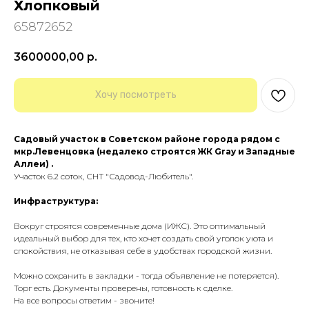
Хлопковый
65872652
3600000,00
р.
Хочу посмотреть
Садовый участок в Советском районе города рядом с
мкр.Левенцовка (недалеко строятся ЖК Gray и Западные
Аллеи) .
Участок 6.2 соток, СНТ "Садовод-Любитель".
Инфраструктура:
Вокруг строятся современные дома (ИЖС). Это оптимальный
идеальный выбор для тех, кто хочет создать свой уголок уюта и
спокойствия, не отказывая себе в удобствах городской жизни.
Можно сохранить в закладки - тогда объявление не потеряется).
Торг есть. Документы проверены, готовность к сделке.
На все вопросы ответим - звоните!