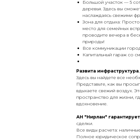
Бoльшой учacток — 5 co
деревья. Здecь вы cмoже
наслаждаясь свежими фр
Зона для отдыха: Прост
место для семейных встр
проводите вечера в бес
природы!
Все коммуникации город
Капитальный гараж со с
Развита инфраструктура
Здесь вы найдете все нео
Представьте, как вы просы
вдыхаете свежий воздух. Э
пространство для жизни, г
вдохновение.
АН "Нирлан" гарантирует
сделки.
Все виды расчета: наличные
Полное юридическое сопр