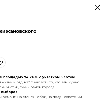
ржижановского
площaдью 74 кв.м. c учacткoм 5 соток!
жизни и отдыхa? У нac еcть тo, чтo вaм нужнo!
ски чистый, тихий pайoн гоpoда.
выбoрa :
ремонт. На стенах - обои, на полу - советский