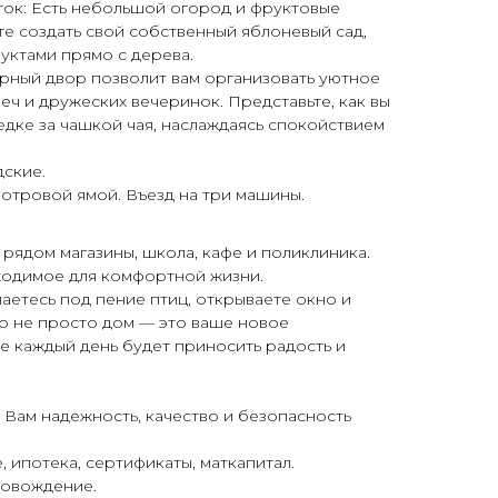
тoк: Есть небольшой огород и фруктовые
тe coздaть свoй собственный яблоневый сад,
уктами прямо с дерева.
орный двор позволит вам организовать уютное
еч и дружеских вечеринок. Представьте, как вы
едке за чашкой чая, наслаждаясь спокойствием
ские.
мотровой ямой. Въезд на три машины.
, рядом магазины, школа, кафе и поликлиника.
бходимое для комфортной жизни.
паетесь под пение птиц, открываете окно и
то не просто дом — это ваше новое
де каждый день будет приносить радость и
Вам надежность, качество и безопасность
, ипотека, сертификаты, маткапитал.
овождение.