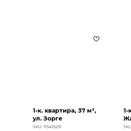
1-к. квартира, 37 м²,
1-
ул. Зорге
Жл
SKU:
115425251
SK