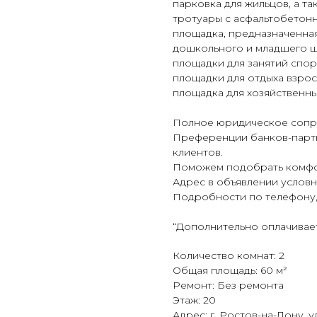
парковка для жильцов, а та
тротуары с асфальтобетон
площадка, предназначенная
дошкольного и младшего ш
площадки для занятий спор
площадки для отдыха взрос
площадка для хозяйственны
Полное юридическое сопро
Преференции банков-парт
клиентов.
Поможем подобрать комфо
Адрес в объявлении условн
Подробности по телефону
“Дополнительно оплачивает
Количество комнат: 2
Общая площадь: 60 м²
Ремонт: Без ремонта
Этаж: 20
Адрес: г. Ростов-на-Дону, ул