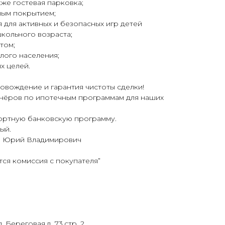
кже гостевая парковка;
ным покрытием;
 для активных и безопасных игр детей
кольного возраста;
том;
лого населения;
х целей.
вождение и гарантия чистоты сделки!
нёров по ипотечным программам для наших
ртную банковскую программу.
ый.
, Юрий Владимирович
ся комиссия с покупателя”
. Береговая,д. 73,стр. 2