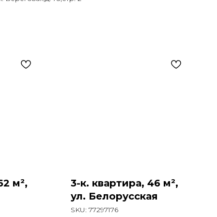
62 м²,
3-к. квартира, 46 м²,
ул. Белорусская
SKU:
77297176