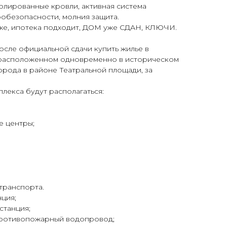
олированные кровли, активная система
обезопасности, молния защита.
же, ипотека подходит, ДОМ уже СДАН, КЛЮЧИ.
осле официальной сдачи купить жилье в
 расположенном одновременно в историческом
рода в районе Театральной площади, за
лекса будут располагаться:
е центры;
транспорта.
ция;
станция;
противопожарный водопровод;