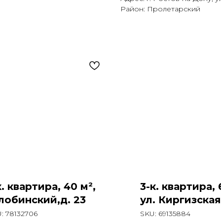
Район: Пролетарский
к. квартира, 40 м²,
3-к. квартира, 
обинский,д. 23
ул. Киргизская
U:
78132706
SKU:
69135884