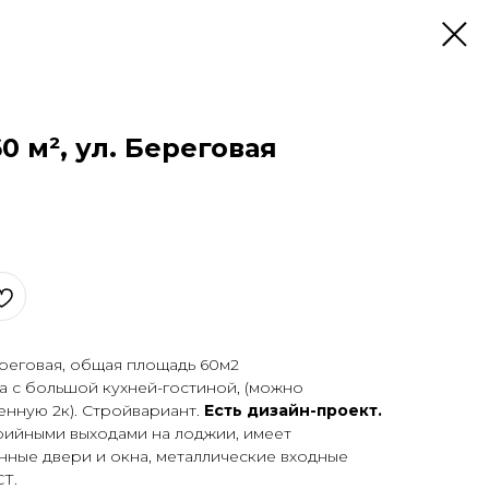
60 м², ул. Береговая
ереговая, общая площадь 60м2
а с большой кухней-гостиной, (можно
нную 2к). Стройвариант.
Есть дизайн-проект.
рийными выходами на лоджии, имеет
нные двери и окна, металлические входные
Т.