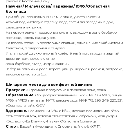
района г. Ростов-на-Дону.
Научная/ Мильчакова/ Надежная/ ЮФУ/Областная
больница
Дом общей площадью 150 кв.м. 2 этажа, участок 3 сотки.
Ремонт под чистовую отделку, вода, свет и газ заведены в дом,
разводка электрики.
На первом этаже - просторная кухня с выходом в зону барбекю,
гостиная, котельная, санузел.
На втором этаже - 3 просторные спальни, одна из них с кабинетом и
балконом, гардеробная и санузел.
Итальянский двухконтурный котёл, тёплый пол, выход на задний
двор, витражное остекление.
Зона барбекю, въезд на три машины.
Забор кирпичный, ролл-ворота, улицa широкая, ровная, застроена,
высокое качество работ.
Шикарное место для комфортной жизни:
Прогулки.
Огромная прогулочная парковая зона, роща.
Образование
. Общеобразовательные школы № 73 и №112, лицей
№58 и №103, гимназия №117, детские сады №№ 175, 296, 249, 220, 321,
«Фестивальный», ЮФУ.
Здоровье.
Поликилики №10 и №42, детская поликлиника №45,
стоматология №4, детская стоматология «Бобренок», медцентры
«Эксперт», «Да Винчи», «Наука», Областная больница.
Спорт.
Бассейн «Меридиан». Спортивный клуб «XFIT”.