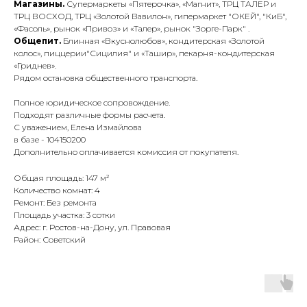
Магазины.
Супермаркеты «Пятерочка», «Магнит», ТРЦ ТАЛЕР и
ТРЦ ВОСХОД, ТРЦ «Золотой Вавилон», гипермаркет "ОКЕЙ", "КиБ",
«Фасоль», рынок «Привоз» и «Талер», рынок "Зорге-Парк" .
Общепит.
Блинная «Вкуснолюбов», кондитерская «Золотой
колос», пиццерии"Сицилия" и «Ташир», пекарня-кондитерская
«Гриднев».
Рядом остановка общественного транспорта.
Полное юридическое сопровождение.
Подходят различные формы расчета.
С уважением, Елена Измайлова
в базе - 104150200
Дополнительно оплачивается комиссия от покупателя.
Общая площадь: 147 м²
Количество комнат: 4
Ремонт: Без ремонта
Площадь участка: 3 сотки
Адрес: г. Ростов-на-Дону, ул. Правовая
Район: Советский