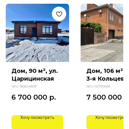
Дом, 90 м², ул.
Дом, 106 м², 
Царицинская
3-я Кольцева
SKU:
96824809
SKU:
65769558
6 700 000
р.
7 500 000
р
Хочу посмотреть
Хочу посмотрет